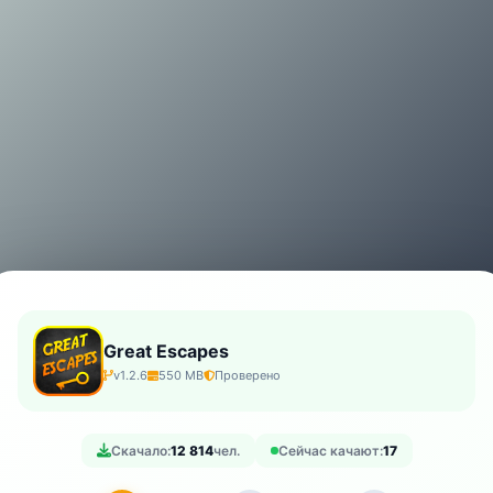
Great Escapes
v1.2.6
550 MB
Проверено
Скачало:
12 814
чел.
Сейчас качают:
17