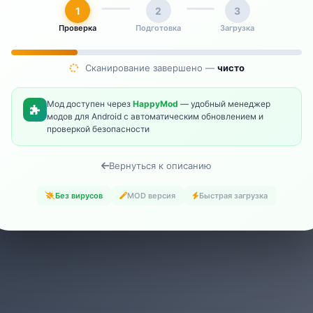
1
2
3
Проверка
Подготовка
Загрузка
Сканирование завершено —
чисто
Мод доступен через
HappyMod
— удобный менеджер
модов для Android с автоматическим обновлением и
проверкой безопасности
Вернуться к описанию
Без вирусов
MOD версия
Быстрая загрузка