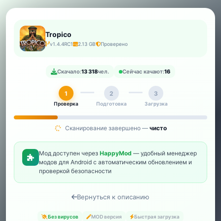
Tropico
v1.4.4RC1
2.13 GB
Проверено
Скачало:
13 318
чел.
Сейчас качают:
16
1
2
3
Проверка
Подготовка
Загрузка
Сканирование завершено —
чисто
Мод доступен через
HappyMod
— удобный менеджер
модов для Android с автоматическим обновлением и
проверкой безопасности
Вернуться к описанию
Без вирусов
MOD версия
Быстрая загрузка