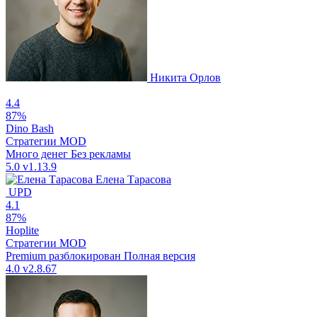
Никита Орлов
4.4
87%
Dino Bash
Стратегии
MOD
Много денег
Без рекламы
5.0
v1.13.9
Елена Тарасова
UPD
4.1
87%
Hoplite
Стратегии
MOD
Premium разблокирован
Полная версия
4.0
v2.8.67