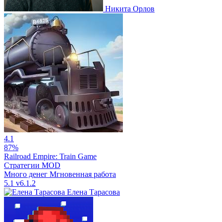
Никита Орлов
4.1
87%
Railroad Empire: Train Game
Стратегии
MOD
Много денег
Мгновенная работа
5.1
v6.1.2
Елена Тарасова