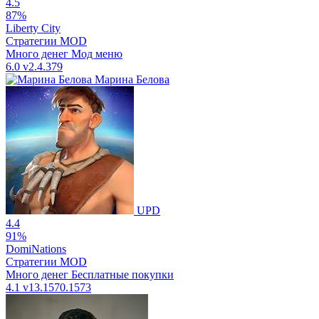
4.5
87%
Liberty City
Стратегии
MOD
Много денег
Мод меню
6.0
v2.4.379
Марина Белова
UPD
4.4
91%
DomiNations
Стратегии
MOD
Много денег
Бесплатные покупки
4.1
v13.1570.1573