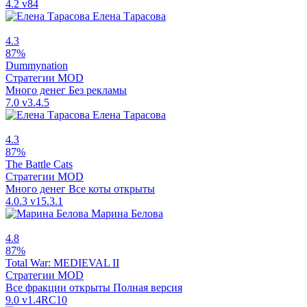
4.2
v84
Елена Тарасова
4.3
87%
Dummynation
Стратегии
MOD
Много денег
Без рекламы
7.0
v3.4.5
Елена Тарасова
4.3
87%
The Battle Cats
Стратегии
MOD
Много денег
Все коты открыты
4.0.3
v15.3.1
Марина Белова
4.8
87%
Total War: MEDIEVAL II
Стратегии
MOD
Все фракции открыты
Полная версия
9.0
v1.4RC10