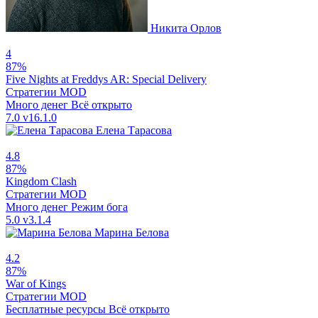
Никита Орлов
4
87%
Five Nights at Freddys AR: Special Delivery
Стратегии
MOD
Много денег
Всё открыто
7.0
v16.1.0
Елена Тарасова
4.8
87%
Kingdom Clash
Стратегии
MOD
Много денег
Режим бога
5.0
v3.1.4
Марина Белова
4.2
87%
War of Kings
Стратегии
MOD
Бесплатные ресурсы
Всё открыто