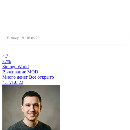
72 игры
Домашняя страница
Игры
Стратегии
Вывод: 19–36 из 72
4.7
87%
Strange World
Выживание
MOD
Много денег
Всё открыто
4.1
v1.0.22