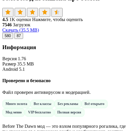
4.5
1K оценки
Нажмите, чтобы оценить
7546
Загрузок
Скачать
(35.5 MB)
580
87
Информация
Версия
1.76
Размер
35.5 MB
Android
5.1
Проверено и безопасно
Файл проверен антивирусом и модерацией.
Много золота
Все классы
Без рекламы
Всё открыто
Мод меню
VIP бесплатно
Полная версия
Before The Dawn мод — это взлом популярного рогалика, где