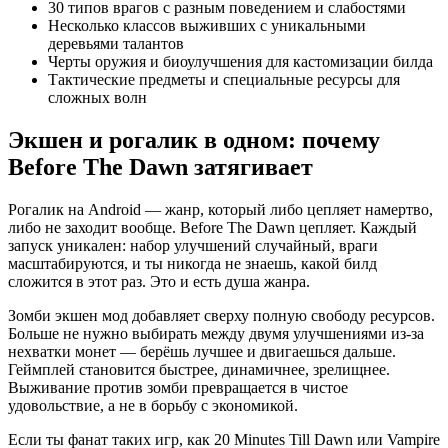
30 типов врагов с разным поведением и слабостями
Несколько классов выживших с уникальными
деревьями талантов
Черты оружия и биоулучшения для кастомизации билда
Тактические предметы и специальные ресурсы для
сложных волн
Экшен и рогалик в одном: почему
Before The Dawn затягивает
Рогалик на Android — жанр, который либо цепляет намертво,
либо не заходит вообще. Before The Dawn цепляет. Каждый
запуск уникален: набор улучшений случайный, враги
масштабируются, и ты никогда не знаешь, какой билд
сложится в этот раз. Это и есть душа жанра.
Зомби экшен мод добавляет сверху полную свободу ресурсов.
Больше не нужно выбирать между двумя улучшениями из-за
нехватки монет — берёшь лучшее и двигаешься дальше.
Геймплей становится быстрее, динамичнее, зрелищнее.
Выживание против зомби превращается в чистое
удовольствие, а не в борьбу с экономикой.
Если ты фанат таких игр, как 20 Minutes Till Dawn или Vampire