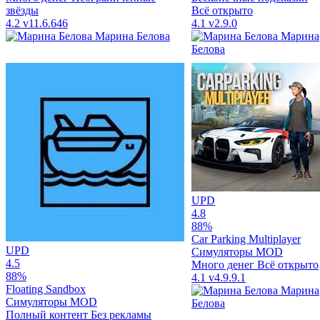
звёзды
Всё открыто
4.2
v11.6.646
4.1
v2.9.0
Марина Белова
Марина
Белова
UPD
4.8
88%
Car Parking Multiplayer
UPD
Симуляторы
MOD
4.5
Много денег
Всё открыто
88%
4.1
v4.9.9.1
Floating Sandbox
Марина
Симуляторы
MOD
Белова
Полный контент
Без рекламы