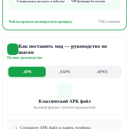
Специальные ресурсы в избытке
VIP функции бесплатно
Файлы прошли антивирусную проверку
7546 установок
Как поставить мод — руководство по
шагам
Полное руководство
.APK
.XAPK
.APKS
Классический APK файл
Базовый формат Android-приложений
Сохраните APK файл в память телефона
1