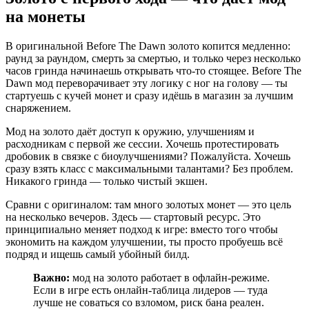
на монеты
В оригинальной Before The Dawn золото копится медленно:
раунд за раундом, смерть за смертью, и только через несколько
часов гринда начинаешь открывать что-то стоящее. Before The
Dawn мод переворачивает эту логику с ног на голову — ты
стартуешь с кучей монет и сразу идёшь в магазин за лучшим
снаряжением.
Мод на золото даёт доступ к оружию, улучшениям и
расходникам с первой же сессии. Хочешь протестировать
дробовик в связке с биоулучшениями? Пожалуйста. Хочешь
сразу взять класс с максимальными талантами? Без проблем.
Никакого гринда — только чистый экшен.
Сравни с оригиналом: там много золотых монет — это цель
на несколько вечеров. Здесь — стартовый ресурс. Это
принципиально меняет подход к игре: вместо того чтобы
экономить на каждом улучшении, ты просто пробуешь всё
подряд и ищешь самый убойный билд.
Важно:
мод на золото работает в офлайн-режиме.
Если в игре есть онлайн-таблица лидеров — туда
лучше не соваться со взломом, риск бана реален.