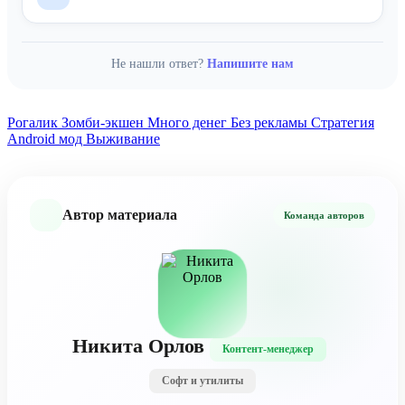
года и новее работает стабильно.
него.
Да, мод
Before The Dawn
полностью бесплатен. Все премиум-
Подробная инструкция с картинками
функции, ресурсы и контент доступны без оплаты. Скачивание и
Не нашли ответ?
Напишите нам
установка тоже бесплатны.
Рогалик
Зомби-экшен
Много денег
Без рекламы
Стратегия
Android мод
Выживание
Автор материала
Команда авторов
Никита Орлов
Контент-менеджер
Софт и утилиты