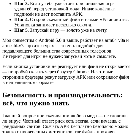
Шаг 3.
Если у тебя уже стоит оригинальная игра —
удали её перед установкой мода. Иначе конфликт
подписей не даст поставить APK.
Шаг 4.
Открой скачанный файл и нажми «Установить».
Установка занимает несколько секунд.
Шаг 5.
Запускай игру — золото уже на счету.
Мод совместим с Android 5.0 и выше, работает на arm64-v8a и
armeabi-v7a архитектурах — то есть подойдёт для
подавляющего большинства современных телефонов.
Интернет для игры не нужен: запускай хоть в самолёте.
Если кнопка установки не реагирует или файл не открывается
— попробуй скачать через браузер Chrome. Некоторые
сторонние браузеры режут загрузку APK или сохраняют файл
в неправильном формате.
Безопасность и производительность:
всё, что нужно знать
Главный вопрос при скачивании любого мода — не словишь
ли вирус. Честный ответ: риск есть всегда, если качаешь с
рандомных сайтов. Скачать APK бесплатно безопасно можно
только с проверенных источников, где файлы проходят