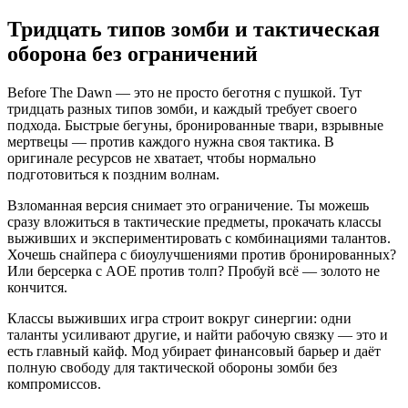
Тридцать типов зомби и тактическая
оборона без ограничений
Before The Dawn — это не просто беготня с пушкой. Тут
тридцать разных типов зомби, и каждый требует своего
подхода. Быстрые бегуны, бронированные твари, взрывные
мертвецы — против каждого нужна своя тактика. В
оригинале ресурсов не хватает, чтобы нормально
подготовиться к поздним волнам.
Взломанная версия снимает это ограничение. Ты можешь
сразу вложиться в тактические предметы, прокачать классы
выживших и экспериментировать с комбинациями талантов.
Хочешь снайпера с биоулучшениями против бронированных?
Или берсерка с AOE против толп? Пробуй всё — золото не
кончится.
Классы выживших игра строит вокруг синергии: одни
таланты усиливают другие, и найти рабочую связку — это и
есть главный кайф. Мод убирает финансовый барьер и даёт
полную свободу для тактической обороны зомби без
компромиссов.