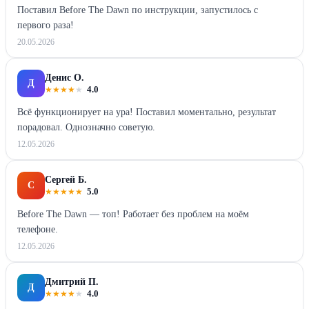
Поставил Before The Dawn по инструкции, запустилось с
первого раза!
20.05.2026
Денис О.
Д
★
★
★
★
★
4.0
Всё функционирует на ура! Поставил моментально, результат
порадовал. Однозначно советую.
12.05.2026
Сергей Б.
С
★
★
★
★
★
5.0
Before The Dawn — топ! Работает без проблем на моём
телефоне.
12.05.2026
Дмитрий П.
Д
★
★
★
★
★
4.0