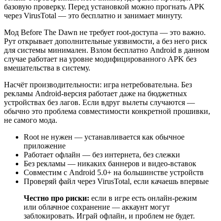
базовую проверку. Перед установкой можно прогнать APK
через VirusTotal — это бесплатно и занимает минуту.
Мод Before The Dawn не требует root-доступа — это важно.
Рут открывает дополнительные уязвимости, а без него риск
для системы минимален. Взлом бесплатно Android в данном
случае работает на уровне модифицированного APK без
вмешательства в систему.
Насчёт производительности: игра нетребовательна. Без
рекламы Android-версия работает даже на бюджетных
устройствах без лагов. Если вдруг вылеты случаются —
обычно это проблема совместимости конкретной прошивки,
не самого мода.
Root не нужен — устанавливается как обычное
приложение
Работает офлайн — без интернета, без слежки
Без рекламы — никаких баннеров и видео-вставок
Совместим с Android 5.0+ на большинстве устройств
Проверяй файл через VirusTotal, если качаешь впервые
Честно про риски:
если в игре есть онлайн-режим
или облачное сохранение — аккаунт могут
заблокировать. Играй офлайн, и проблем не будет.