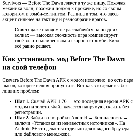
Survivors — Before The Dawn ляжет в ту же нишу. Похожая
механика волн, похожий подход к прокачке, но со своим
колоритом и зомби-сеттингом. Разница в том, что здесь
акцент сильнее на тактику и разнообразие врагов.
Совет:
даже с модом не расслабляйся на поздних
волнах — высокая сложность игра компенсирует
твоё золото количеством и скоростью зомби. Билд
всё равно решает.
Как установить мод Before The Dawn
на свой телефон
Скачать Before The Dawn APK с модом несложно, но есть пара
шагов, которые нельзя пропустить. Вот как это делается без
лишних проблем:
Шаг 1.
Скачай APK 1.76 — это последняя версия APK с
модом на золото. Файл качается напрямую, скачать без
регистрации.
Шаг 2.
Зайди в настройки Android → Безопасность →
включи «Установка из неизвестных источников». На
Android 8+ это делается отдельно для каждого браузера
или файлового менеджера.