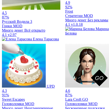
4.9
92%
Frost
4.5
Стратегии
MOD
87%
Много денег
Без рекламы
Русский Водила 3
4.1
v1.0.18
Гонки
MOD
Марина
Много денег
Всё открыто
Белова
4.1
v2.97
Елена Тарасова
UPD
4.3
4.6
91%
87%
Sweet Escapes
Lara Croft GO
Головоломки
MOD
Головоломки
MOD
Много денег
Неограниченные
Бесконечные подсказки