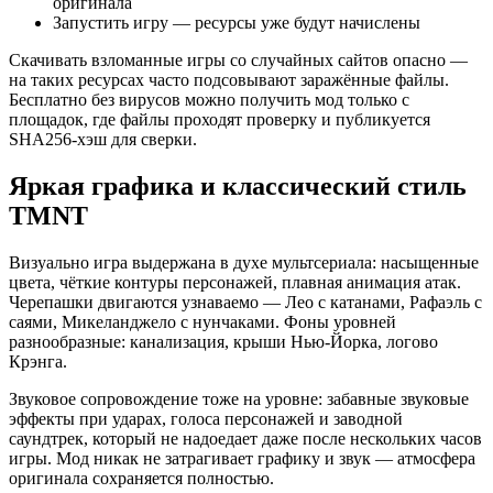
оригинала
Запустить игру — ресурсы уже будут начислены
Скачивать взломанные игры со случайных сайтов опасно —
на таких ресурсах часто подсовывают заражённые файлы.
Бесплатно без вирусов можно получить мод только с
площадок, где файлы проходят проверку и публикуется
SHA256-хэш для сверки.
Яркая графика и классический стиль
TMNT
Визуально игра выдержана в духе мультсериала: насыщенные
цвета, чёткие контуры персонажей, плавная анимация атак.
Черепашки двигаются узнаваемо — Лео с катанами, Рафаэль с
саями, Микеланджело с нунчаками. Фоны уровней
разнообразные: канализация, крыши Нью-Йорка, логово
Крэнга.
Звуковое сопровождение тоже на уровне: забавные звуковые
эффекты при ударах, голоса персонажей и заводной
саундтрек, который не надоедает даже после нескольких часов
игры. Мод никак не затрагивает графику и звук — атмосфера
оригинала сохраняется полностью.