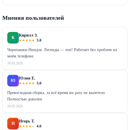
Мнения пользователей
Кирилл З.
К
★
★
★
★
★
5.0
Черепашки-Ниндзя: Легенды — топ! Работает без проблем на
моём телефоне.
20.05.2026
Юлия Е.
Ю
★
★
★
★
★
5.0
Превосходная сборка, за всё время ни разу не вылетело.
Полностью доволен.
20.05.2026
Игорь Т.
И
★
★
★
★
★
4.0