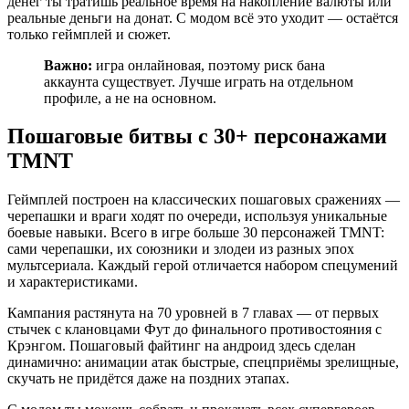
денег ты тратишь реальное время на накопление валюты или
реальные деньги на донат. С модом всё это уходит — остаётся
только геймплей и сюжет.
Важно:
игра онлайновая, поэтому риск бана
аккаунта существует. Лучше играть на отдельном
профиле, а не на основном.
Пошаговые битвы с 30+ персонажами
TMNT
Геймплей построен на классических пошаговых сражениях —
черепашки и враги ходят по очереди, используя уникальные
боевые навыки. Всего в игре больше 30 персонажей TMNT:
сами черепашки, их союзники и злодеи из разных эпох
мультсериала. Каждый герой отличается набором спецумений
и характеристиками.
Кампания растянута на 70 уровней в 7 главах — от первых
стычек с клановцами Фут до финального противостояния с
Крэнгом. Пошаговый файтинг на андроид здесь сделан
динамично: анимации атак быстрые, спецприёмы зрелищные,
скучать не придётся даже на поздних этапах.