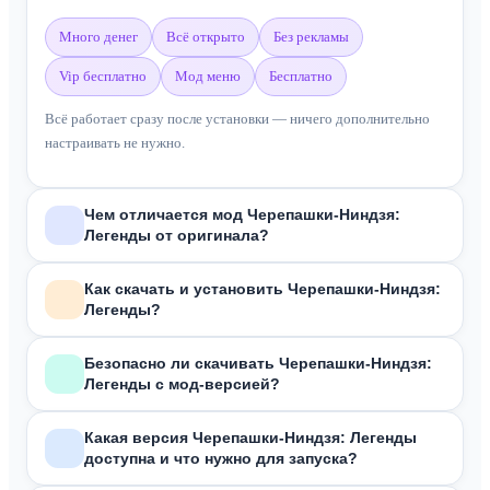
много денег
всё открыто
без рекламы
vip бесплатно
мод меню
бесплатно
Всё работает сразу после установки — ничего дополнительно
настраивать не нужно.
Чем отличается мод Черепашки-Ниндзя:
Легенды от оригинала?
В отличие от оригинальной версии из Google Play, мод
Как скачать и установить Черепашки-Ниндзя:
Легенды?
Черепашки-Ниндзя: Легенды
включает:
Неограниченное количество денег
Зависит от формата скачанного файла:
Безопасно ли скачивать Черепашки-Ниндзя:
Бесконечные мутагены
Легенды с мод-версией?
Неограниченная энергия
APK
— скачай, разреши установку из неизвестных источников в
Все файлы на сайте проходят антивирусную проверку перед
Все персонажи открыты
настройках, открой файл и нажми «Установить».
Какая версия Черепашки-Ниндзя: Легенды
публикацией. Мы не размещаем файлы из непроверенных
При этом основной функционал игры сохранён полностью.
доступна и что нужно для запуска?
XAPK
— понадобится
XAPK Installer
из Google Play. Открой
источников. Подробнее — на странице
Отказ от
скачанный файл через него.