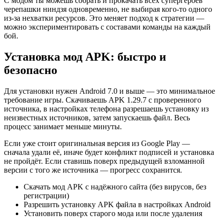
С модом ты можешь собрать и прокачать всех супергероев
черепашки ниндзя одновременно, не выбирая кого-то одного
из-за нехватки ресурсов. Это меняет подход к стратегии —
можно экспериментировать с составами команды на каждый
бой.
Установка мод APK: быстро и
безопасно
Для установки нужен Android 7.0 и выше — это минимальное
требование игры. Скачиваешь APK 1.29.7 с проверенного
источника, в настройках телефона разрешаешь установку из
неизвестных источников, затем запускаешь файл. Весь
процесс занимает меньше минуты.
Если уже стоит оригинальная версия из Google Play —
сначала удали её, иначе будет конфликт подписей и установка
не пройдёт. Если ставишь поверх предыдущей взломанной
версии с того же источника — прогресс сохранится.
Скачать мод APK с надёжного сайта (без вирусов, без
регистрации)
Разрешить установку APK файла в настройках Android
Установить поверх старого мода или после удаления