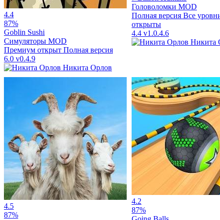
Головоломки
MOD
4.4
Полная версия
Все уровн
87%
открыты
Goblin Sushi
4.4
v1.0.4.6
Симуляторы
MOD
Никита 
Премиум открыт
Полная версия
6.0
v0.4.9
Никита Орлов
4.2
4.5
87%
87%
Going Balls