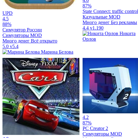
4.6
87%
State Connect: traffic contro
UPD
Казуальные
MOD
4.5
Много денег
Без рекламы
88%
4.4
v1.190
Симулятор России
Никита
Симуляторы
MOD
Орлов
Много денег
Всё открыто
5.0
v5.4
Марина Белова
4.2
87%
PC Creator 2
Симуляторы
MOD