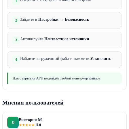
1
Зайдите в
Настройки
→
Безопасность
2
Активируйте
Неизвестные источники
3
Найдите загруженный файл и нажмите
Установить
4
Для открытия APK подойдёт любой менеджер файлов
Мнения пользователей
Виктория М.
В
★
★
★
★
★
5.0