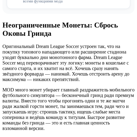
всеми функциями мода
Неограниченные Монеты: Сбрось
Оковы Гринда
Оригинальный Dream League Soccer устроен так, что на
покупку топового нападающего или расширение стадиона
уходят буквально дни монотонного фарма. Dream League
Soccer мод переворачивает эту логику: монеты в кошельке с
самого старта, и их хватит на всё. Хочешь сразу нанять
звёздного форварда — нанимай. Хочешь отстроить арену до
максимума — никаких препятствий.
MOD много монет убирает главный раздражитель мобильного
футбольного симулятора — бесконечный гринд ради премиум
валюты. Вместо того чтобы прогонять одни и те же матчи
ради жалкой горсти монет, ты занимаешься тем, ради чего и
запускаешь игру: строишь тактику, ищешь слабые места
соперника и ведёшь команду к титулам. Быстрое развитие
команды без гринда — это и есть главная ценность
взломанной версии.