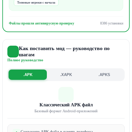
Топовые игроки с начала
Файлы прошли антивирусную проверку
8386 установки
Как поставить мод — руководство по
шагам
Полное руководство
.APK
.XAPK
.APKS
Классический APK файл
Базовый формат Android-приложений
Сохраните APK файл в память телефона