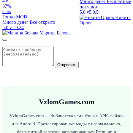
4.8
Много денег
Бесплатные
87%
покупки
Cars
5.0
v5.0.5
Гонки
MOD
Никита
Много денег
Всё открыто
Орлов
5.0
v1.9.24
Марина Белова
Отправить
VzlomGames.com
VzlomGames.com — библиотека изменённых APK-файлов
для Android. Протестированные моды с игровым меню,
безлимитной валютой, активированным Premium и