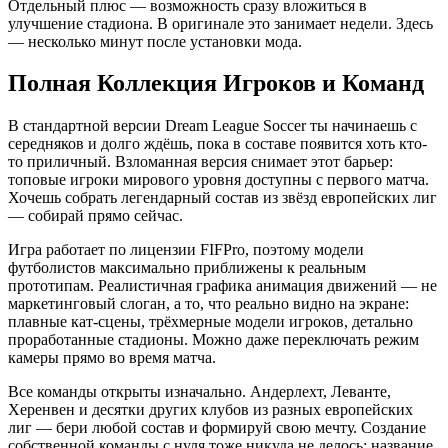
Отдельный плюс — возможность сразу вложиться в
улучшение стадиона. В оригинале это занимает недели. Здесь
— несколько минут после установки мода.
Полная Коллекция Игроков и Команд
В стандартной версии Dream League Soccer ты начинаешь с
середняков и долго ждёшь, пока в составе появится хоть кто-
то приличный. Взломанная версия снимает этот барьер:
топовые игроки мирового уровня доступны с первого матча.
Хочешь собрать легендарный состав из звёзд европейских лиг
— собирай прямо сейчас.
Игра работает по лицензии FIFPro, поэтому модели
футболистов максимально приближены к реальным
прототипам. Реалистичная графика анимация движений — не
маркетинговый слоган, а то, что реально видно на экране:
плавные кат-сцены, трёхмерные модели игроков, детально
проработанные стадионы. Можно даже переключать режим
камеры прямо во время матча.
Все команды открыты изначально. Андерлехт, Леванте,
Херенвен и десятки других клубов из разных европейских
лиг — бери любой состав и формируй свою мечту. Создание
собственной команды с нуля тоже никуда не делось: название,