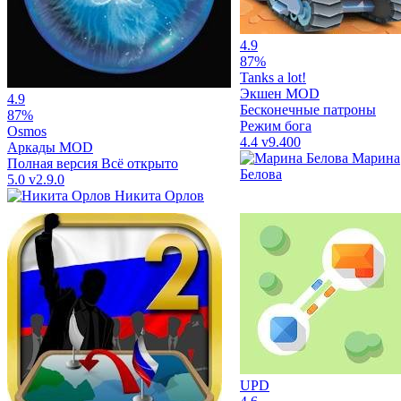
4.9
87%
Tanks a lot!
Экшен
MOD
4.9
Бесконечные патроны
87%
Режим бога
Osmos
4.4
v9.400
Аркады
MOD
Марина
Полная версия
Всё открыто
Белова
5.0
v2.9.0
Никита Орлов
UPD