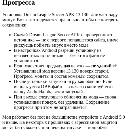
Прогресса
Установка Dream League Soccer APK 13.130 занимает пару
минут. Вот как это делается правильно, чтобы не потерять
сохранения:
Скачай Dream League Soccer APK с проверенного
источника — не с первого попавшегося сайта, иначе
рискуешь поймать вирус вместо мода.
В настройках Android разреши установку из
неизвестных источников — без этого файл не
установится.
Если уже стоит предыдущая версия —
не удаляй её
.
Устанавливай мод версии 13.130 поверх старой.
Прогресс, монеты и состав команды сохранятся.
После установки запускай игру как обычно. Если
используется OBB-файл — сначала скопируй его в
папку Android/obb/, затем запускай.
При выходе следующего обновления мода — снова
устанавливай поверх, без удаления. Сохранение
прогресса при этом не затрагивается.
Мод работает без root на большинстве устройств с Android 5.0
и выше. На некоторых прошивках с агрессивной защитой
могут быть вылеты при первом запуске — попробуй