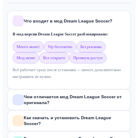
Что входит в мод Dream League Soccer?
В мод-версии Dream League Soccer разблокировано:
много монет
vip бесплатно
без рекламы
мод меню
все открыто
премиум доступ
Всё работает сразу после установки — ничего дополнительно
настраивать не нужно.
Чем отличается мод Dream League Soccer от
оригинала?
В отличие от оригинальной версии из Google Play, мод
Dream
Как скачать и установить Dream League
Soccer?
League Soccer
включает:
Много монет и денег