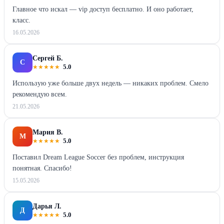
Главное что искал — vip доступ бесплатно. И оно работает,
класс.
16.05.2026
Сергей Б.
С
★
★
★
★
★
5.0
Использую уже больше двух недель — никаких проблем. Смело
рекомендую всем.
21.05.2026
Мария В.
М
★
★
★
★
★
5.0
Поставил Dream League Soccer без проблем, инструкция
понятная. Спасибо!
15.05.2026
Дарья Л.
Д
★
★
★
★
★
5.0