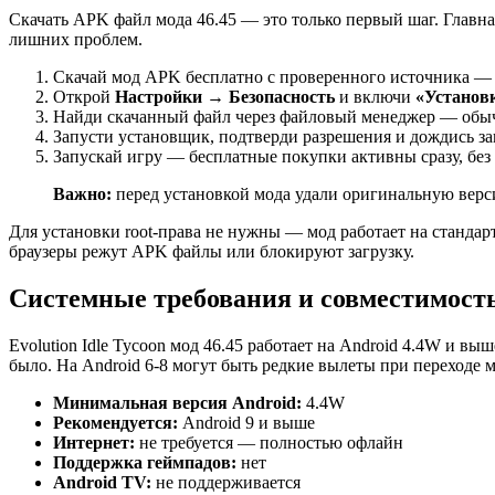
Скачать APK файл мода 46.45 — это только первый шаг. Главна
лишних проблем.
Скачай мод APK бесплатно с проверенного источника — н
Открой
Настройки → Безопасность
и включи
«Установк
Найди скачанный файл через файловый менеджер — обыч
Запусти установщик, подтверди разрешения и дождись з
Запускай игру — бесплатные покупки активны сразу, без
Важно:
перед установкой мода удали оригинальную верси
Для установки root-права не нужны — мод работает на станда
браузеры режут APK файлы или блокируют загрузку.
Системные требования и совместимость
Evolution Idle Tycoon мод 46.45 работает на Android 4.4W и вы
было. На Android 6-8 могут быть редкие вылеты при переходе 
Минимальная версия Android:
4.4W
Рекомендуется:
Android 9 и выше
Интернет:
не требуется — полностью офлайн
Поддержка геймпадов:
нет
Android TV:
не поддерживается