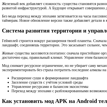
Железный век добавляет сложность: существа становятся разн
развитой инфраструктурой. А Будущее открывает совершенно 
Без мода переход между эпохами затягивается на часы пассивн
таймерам. Новое обновление версии также добавляет детали в 
Система развития территории и управ
Геймплей строится вокруг расширения твоей планеты. Сначала
ландшафт, соединяешь территории. Это засасывает сильнее, чем
Живые существа заселяются поэтапно: сначала простейшие ор
достаточно еды, правильный климат. Управление этим балансом
Мод снимает ресурсное ограничение, но не убирает саму механ
экспериментировать без страха потратить последние алмазы на
Расширение суши и формирование ландшафта
Заселение существ с учётом условий среды
Управление ресурсами и балансом экосистемы
Переход между эпохами с разблокированными возможно
Как установить мод APK на Android те