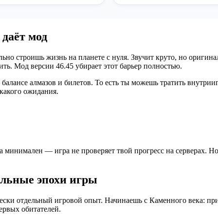
 даёт мод
ально строишь жизнь на планете с нуля. Звучит круто, но оригин
ть. Мод версии 46.45 убирает этот барьер полностью.
балансе алмазов и билетов. То есть ты можешь тратить внутрии
икакого ожидания.
а минимален — игра не проверяет твой прогресс на серверах. Н
альные эпохи игры
чески отдельный игровой опыт. Начинаешь с Каменного века: пр
ервых обитателей.