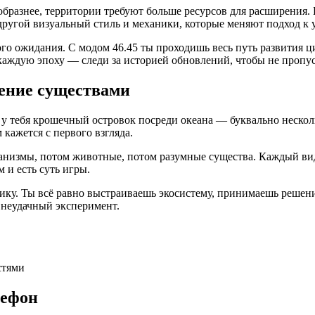
ообразнее, территории требуют больше ресурсов для расширения
другой визуальный стиль и механики, которые меняют подход к
ого ожидания. С модом 46.45 ты проходишь весь путь развития ц
каждую эпоху — следи за историей обновлений, чтобы не пропус
ление существами
 у тебя крошечный островок посреди океана — буквально нескол
 кажется с первого взгляда.
ганизмы, потом животные, потом разумные существа. Каждый в
 и есть суть игры.
ику. Ты всё равно выстраиваешь экосистему, принимаешь решени
 неудачный эксперимент.
стями
лефон