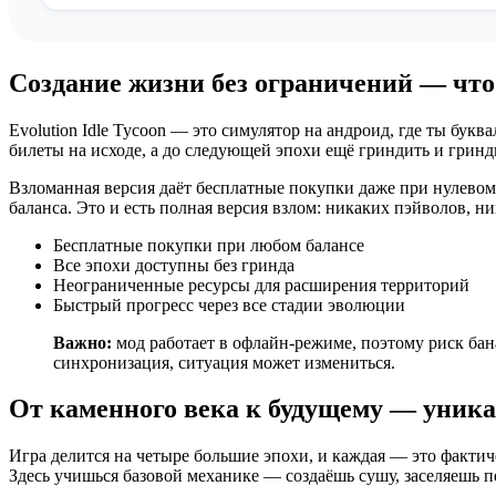
Создание жизни без ограничений — что
Evolution Idle Tycoon — это симулятор на андроид, где ты букв
билеты на исходе, а до следующей эпохи ещё гриндить и гринди
Взломанная версия даёт бесплатные покупки даже при нулевом 
баланса. Это и есть полная версия взлом: никаких пэйволов, н
Бесплатные покупки при любом балансе
Все эпохи доступны без гринда
Неограниченные ресурсы для расширения территорий
Быстрый прогресс через все стадии эволюции
Важно:
мод работает в офлайн-режиме, поэтому риск бан
синхронизация, ситуация может измениться.
От каменного века к будущему — уник
Игра делится на четыре большие эпохи, и каждая — это факти
Здесь учишься базовой механике — создаёшь сушу, заселяешь п