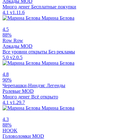
Аркады
MOD
Много денег
Бесплатные покупки
4.1
v1.11.6
Марина Белова
4.5
88%
Row Row
Аркады
MOD
Все уровни открыты
Без рекламы
5.0
v2.0.5
Марина Белова
4.8
90%
Черепашки-Ниндзя: Легенды
Ролевые
MOD
Много денег
Всё открыто
4.1
v1.29.7
Марина Белова
4.3
88%
HOOK
Головоломки
MOD