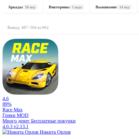
Аркады
Викторины
Выживание
50 игр
1 игра
14 игр
Вывод: 487–504 из 962
4.6
89%
Race Max
Гонки
MOD
Много денег
Бесплатные покупки
4.0.3
v2.13.1
Никита Орлов