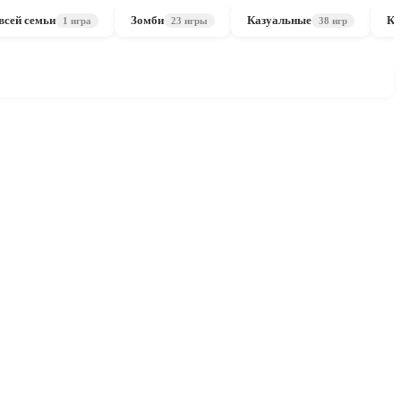
всей семьи
Зомби
Казуальные
Ка
1 игра
23 игры
38 игр