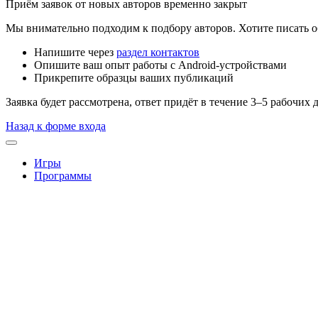
Приём заявок от новых авторов временно закрыт
Мы внимательно подходим к подбору авторов. Хотите писать о
Напишите через
раздел контактов
Опишите ваш опыт работы с Android-устройствами
Прикрепите образцы ваших публикаций
Заявка будет рассмотрена, ответ придёт в течение 3–5 рабочих 
Назад к форме входа
Игры
Программы
Игры — скачать MOD APK — 
962 игры
Домашняя страница
Игры