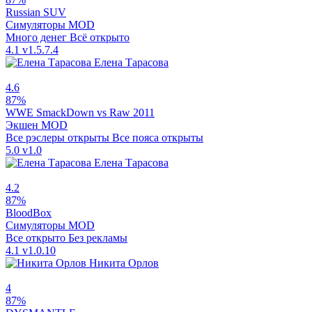
Russian SUV
Симуляторы
MOD
Много денег
Всё открыто
4.1
v1.5.7.4
Елена Тарасова
4.6
87%
WWE SmackDown vs Raw 2011
Экшен
MOD
Все рэслеры открыты
Все пояса открыты
5.0
v1.0
Елена Тарасова
4.2
87%
BloodBox
Симуляторы
MOD
Все открыто
Без рекламы
4.1
v1.0.10
Никита Орлов
4
87%