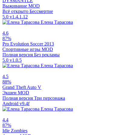
DYSMANTLE
Выживание
MOD
Всё открыто
Бессмертие
5.0
v1.4.1.12
Елена Тарасова
4.6
87%
Pro Evolution Soccer 2013
Спортивные игры
MOD
Полная версия
Без рекламы
5.0
v1.0.5
Елена Тарасова
4.5
88%
Grand Theft Auto V
Экшен
MOD
Полная версия
Три персонажа
Android
v9.4f
Елена Тарасова
4.4
87%
Idle Zombies