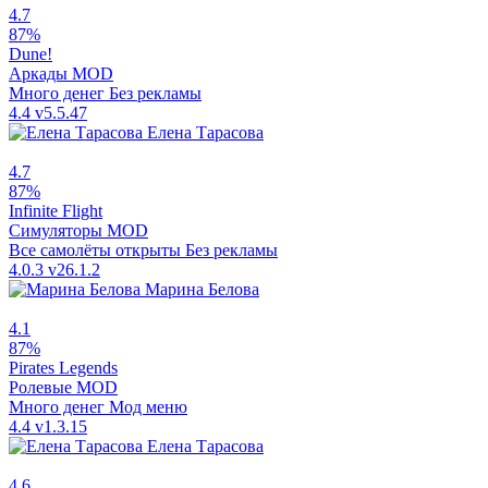
4.7
87%
Dune!
Аркады
MOD
Много денег
Без рекламы
4.4
v5.5.47
Елена Тарасова
4.7
87%
Infinite Flight
Симуляторы
MOD
Все самолёты открыты
Без рекламы
4.0.3
v26.1.2
Марина Белова
4.1
87%
Pirates Legends
Ролевые
MOD
Много денег
Мод меню
4.4
v1.3.15
Елена Тарасова
4.6