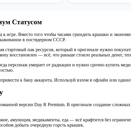
иум Статусом
д к игре. Вместо того чтобы часами гриндить крышки и экономи
выживании в постядерном СССР.
я стартовый пак ресурсов, который в оригинале нужно покупать
азину восстановлен — всё, что раньше стоило реальных денег, те
гда персонаж умирает от радиации и нужно срочно купить медик
ностью.
привести к бану аккаунта. Используй взлом в офлайн или одино
у
оманной версии Day R Premium. В оригинале создание сложных п
жие, амуниция, медикаменты, еда — всё крафтится без ограниче
особом добыть очередную горсть крышек.