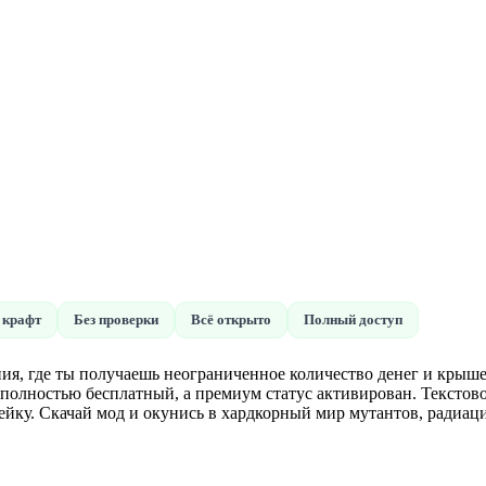
 крафт
Без проверки
Всё открыто
Полный доступ
 где ты получаешь неограниченное количество денег и крышек с
т полностью бесплатный, а премиум статус активирован. Тексто
йку. Скачай мод и окунись в хардкорный мир мутантов, радиац