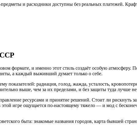
м-предметы и расходники доступны без реальных платежей. Краф
СССР
овом формате, и именно этот стиль создаёт особую атмосферу. 
анты, а каждый выживший думает только о себе.
у показателей: радиация, голод, жажда, усталость, кровопотеря
чительно выше, чем за их пределами, и без защиты туда лучше не
правление ресурсами и принятие решений. Стоит ли рискнуть за
 этой игре ощущается по-настоящему тяжело — и мод с бесконеч
ветского быта: знакомые названия городов, карта бывшей страны