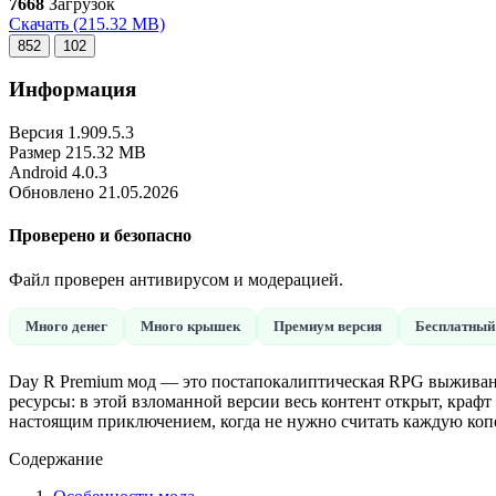
7668
Загрузок
Скачать
(215.32 MB)
852
102
Информация
Версия
1.909.5.3
Размер
215.32 MB
Android
4.0.3
Обновлено
21.05.2026
Проверено и безопасно
Файл проверен антивирусом и модерацией.
Много денег
Много крышек
Премиум версия
Бесплатный
Day R Premium мод — это постапокалиптическая RPG выживания,
ресурсы: в этой взломанной версии весь контент открыт, краф
настоящим приключением, когда не нужно считать каждую копе
Содержание