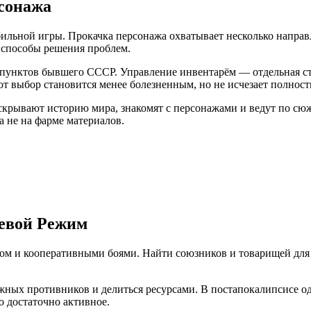
сонажа
ильной игры. Прокачка персонажа охватывает несколько направ
 способы решения проблем.
пунктов бывшего СССР. Управление инвентарём — отдельная стр
этот выбор становится менее болезненным, но не исчезает полнос
аскрывают историю мира, знакомят с персонажами и ведут по сю
а не на фарме материалов.
евой Режим
ом и кооперативными боями. Найти союзников и товарищей для
ных противников и делиться ресурсами. В постапокалипсисе од
о достаточно активное.