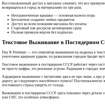
Восстановленный доступ к магазину означает, что все премиу
возвращаться в город за материалами по три раза.
Неограниченные крышки — основная валюта игры
Бесплатное создание любых предметов
Доступ ко всем позициям магазина без оплаты
Стартовый пак ресурсов активирован сразу
Полная премиум версия без подписки
Текстовое Выживание в Постядерном 
Day R Premium — это симулятор выживания на андроид в текст
уничтожен ядерным ударом, по развалинам городов бродят мут
Текстовое выживание в постядерном СССР работает через систем
не просто цифры, это реальные угрозы. Радиация в городах зна
Хардкорное выживание с мутантами здесь не про экшн, а про у
дорогу до следующего населённого пункта? Постапокалипсис в
постоянного страха умереть от голода.
Выживание в постядерном СССР здесь показано через детали со
или СНГ, это особенно атмосферно.