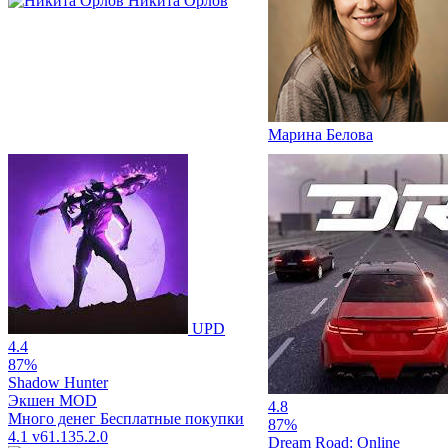
Никита Орлов
Марина Белова
UPD
4.4
87%
Shadow Hunter
Экшен
MOD
4.8
Много денег
Бесплатные покупки
87%
4.1
v61.135.2.0
Dream Road: Online