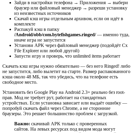
Зайди в настройки телефона → Приложения → выбери
браузер или файловый менеджер → разреши установку
из неизвестных источников
Скачай кэш игры отдельным архивом, если он идёт в
комплекте
Распакуй кэш в папку
/Android/obb/com.bytefishgames.ringed/
— именно туда,
иначе игра не запустится
Установи APK через файловый менеджер (подойдёт Cx
File Explorer или любой другой)
Запусти игру и проверь, что unlimited items работает
Скачать кэш игры нужно обязательно — без него Ringed! либо
не запустится, либо вылетит на старте. Размер распакованного
кэша около 48 МБ, так что убедись, что на телефоне есть
свободное место.
Установить без Google Play на Android 2.3+ реально без root-
прав. Мод не требует рут, работает на стандартных
устройствах. Если установка зависает или выдаёт ошибку —
попробуй скачать файл через Chrome, а не сторонние
браузеры. Это решает большинство проблем с загрузкой.
Важно:
скачивай APK только с проверенных
сайтов. На левых ресурсах под видом мода могут