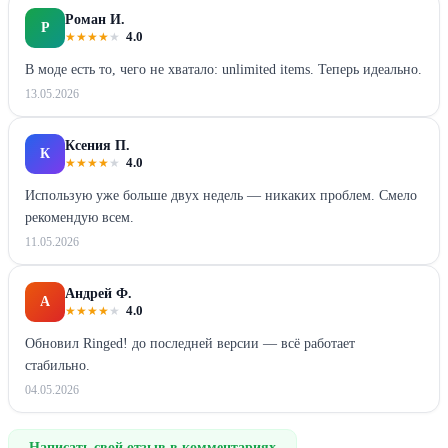
Роман И.
Р
★
★
★
★
★
4.0
В моде есть то, чего не хватало: unlimited items. Теперь идеально.
13.05.2026
Ксения П.
К
★
★
★
★
★
4.0
Использую уже больше двух недель — никаких проблем. Смело
рекомендую всем.
11.05.2026
Андрей Ф.
А
★
★
★
★
★
4.0
Обновил Ringed! до последней версии — всё работает
стабильно.
04.05.2026
Написать свой отзыв в комментариях