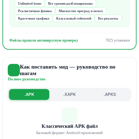
Unlimited items
Все уровни разблокированы
Реалистичная физика
Множество преград и помех
Красочная графика
Казуальный геймплей
Без рекламы
Файлы прошли антивирусную проверку
7825 установки
Как поставить мод — руководство по
шагам
Полное руководство
.APK
.XAPK
.APKS
Классический APK файл
Базовый формат Android-приложений