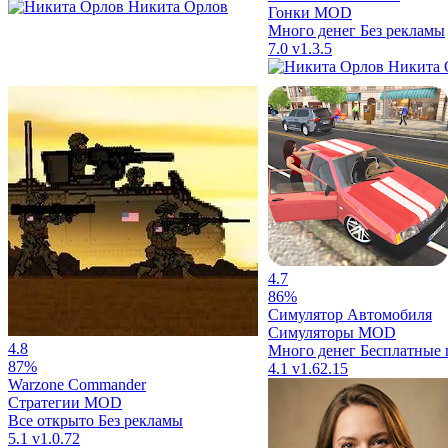
Никита Орлов
Гонки
MOD
Много денег
Без рекламы
7.0
v1.3.5
Никита 
4.7
86%
Симулятор Автомобиля
Симуляторы
MOD
4.8
Много денег
Бесплатные 
87%
4.1
v1.62.15
Warzone Commander
Стратегии
MOD
Все открыто
Без рекламы
5.1
v1.0.72