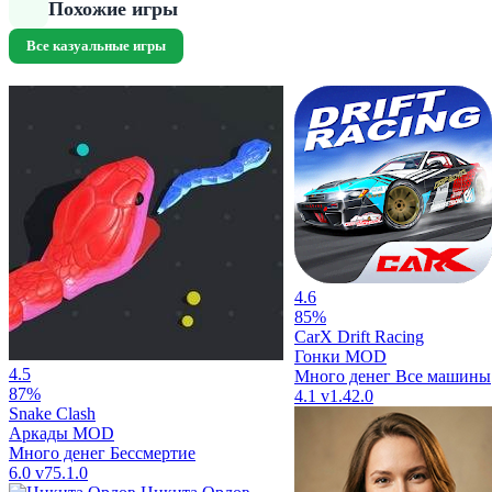
Похожие игры
Все казуальные игры
4.6
85%
CarX Drift Racing
Гонки
MOD
4.5
Много денег
Все машины
87%
4.1
v1.42.0
Snake Clash
Аркады
MOD
Много денег
Бессмертие
6.0
v75.1.0