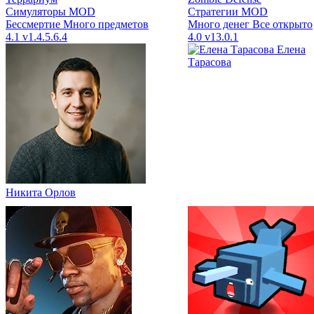
Симуляторы
MOD
Стратегии
MOD
Бессмертие
Много предметов
Много денег
Все открыто
4.1
v1.4.5.6.4
4.0
v13.0.1
Елена
Тарасова
Никита Орлов