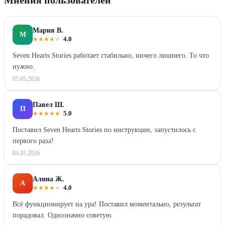
Мария В.
М
★
★
★
★
★
4.0
Seven Hearts Stories работает стабильно, ничего лишнего. То что
нужно.
05.05.2026
Павел Ш.
П
★
★
★
★
★
5.0
Поставил Seven Hearts Stories по инструкции, запустилось с
первого раза!
04.05.2026
Алина Ж.
А
★
★
★
★
★
4.0
Всё функционирует на ура! Поставил моментально, результат
порадовал. Однозначно советую.