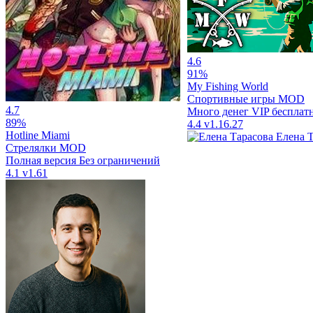
4.6
91%
My Fishing World
Спортивные игры
MOD
4.7
Много денег
VIP бесплат
89%
4.4
v1.16.27
Hotline Miami
Елена 
Стрелялки
MOD
Полная версия
Без ограничений
4.1
v1.61