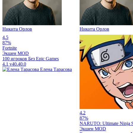
Никита Орлов
Никита Орлов
4.5
87%
Fortnite
Экшен
MOD
100 игроков
Без Epic Games
4.1
v40.40.0
Елена Тарасова
4.2
87%
NARUTO: Ultimate Ninj
Экшен
MOD