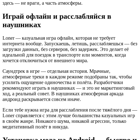
здесь — не враги, а часть атмосферы.
Играй офлайн и расслабляйся в
наушниках
Loner — казуальная игра офлайн, которая не требует
интернета вообще. Запускаешь, летишь, расслабляешься — без
загрузки данных, без серверов, без задержек. Это делает её
идеальной для поездок в транспорте или моментов, когда
хочется отключиться от внешнего мира.
Саундтрек в игре — отдельная история. Мрачные,
атмосферные треки в каждом режиме подобраны так, чтобы
усилить ощущение одиночества и полёта. Разработчики
рекомендуют играть в наушниках — и это не маркетинговый
ход, а реальный совет. В наушниках атмосферная аркада
андроид раскрывается совсем иначе.
Если тебе нужна игра для расслабления после тяжёлого дня —
Loner справляется с этим лучше большинства казуальных игр
в своём жанре. Никакого шума, никакой агрессии, только
медитативный полёт в никуда.
Установка мода на Android — быстро и