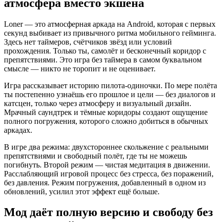
атмосфера вместо экшена
Loner — это атмосферная аркада на Android, которая с первых
секунд выбивает из привычного ритма мобильного гейминга.
Здесь нет таймеров, счётчиков звёзд или условий
прохождения. Только ты, самолёт и бесконечный коридор с
препятствиями. Это игра без таймера в самом буквальном
смысле — никто не торопит и не оценивает.
Игра рассказывает историю пилота-одиночки. По мере полёта
ты постепенно узнаёшь его прошлое и цели — без диалогов и
катсцен, только через атмосферу и визуальный дизайн.
Мрачный саундтрек и тёмные коридоры создают ощущение
полного погружения, которого сложно добиться в обычных
аркадах.
В игре два режима: двухстороннее скольжение с реальными
препятствиями и свободный полёт, где ты не можешь
погибнуть. Второй режим — чистая медитация в движении.
Расслабляющий игровой процесс без стресса, без поражений,
без давления. Режим погружения, добавленный в одном из
обновлений, усилил этот эффект ещё больше.
Мод даёт полную версию и свободу без