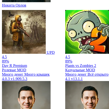
Никита Орлов
UPD
4.5
4.5
89%
89%
Day R Premium
Plants vs Zombies 2
Ролевые
MOD
Казуальные
MOD
Много денег
Много крышек
Много денег
Всё открыто
4.0.3
v1.909.5.3
4.1
v13.1.1