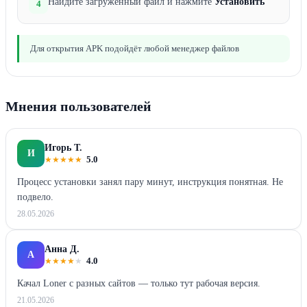
Найдите загруженный файл и нажмите
Установить
4
Для открытия APK подойдёт любой менеджер файлов
Мнения пользователей
Игорь Т.
И
★
★
★
★
★
5.0
Процесс установки занял пару минут, инструкция понятная. Не
подвело.
28.05.2026
Анна Д.
А
★
★
★
★
★
4.0
Качал Loner с разных сайтов — только тут рабочая версия.
21.05.2026