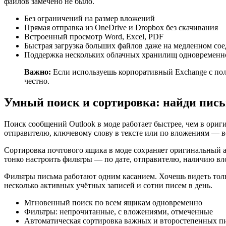
файлов замечено не было.
Без ограничений на размер вложений
Прямая отправка из OneDrive и Dropbox без скачивания
Встроенный просмотр Word, Excel, PDF
Быстрая загрузка больших файлов даже на медленном со
Поддержка нескольких облачных хранилищ одновременн
Важно:
Если используешь корпоративный Exchange с поли
честно.
Умный поиск и сортировка: найди пись
Поиск сообщений Outlook в моде работает быстрее, чем в ориг
отправителю, ключевому слову в тексте или по вложениям — в
Сортировка почтового ящика в моде сохраняет оригинальный а
тонко настроить фильтры — по дате, отправителю, наличию в
Фильтры письма работают одним касанием. Хочешь видеть толь
несколько активных учётных записей и сотни писем в день.
Мгновенный поиск по всем ящикам одновременно
Фильтры: непрочитанные, с вложениями, отмеченные
Автоматическая сортировка важных и второстепенных п