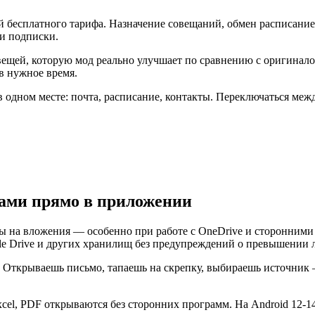
ий бесплатного тарифа. Назначение совещаний, обмен расписани
ки подписки.
 вещей, которую мод реально улучшает по сравнению с оригина
в нужное время.
 в одном месте: почта, расписание, контакты. Переключаться м
тами прямо в приложении
на вложения — особенно при работе с OneDrive и сторонними о
le Drive и других хранилищ без предупреждений о превышении 
. Открываешь письмо, тапаешь на скрепку, выбираешь источник 
el, PDF открываются без сторонних программ. На Android 12-14