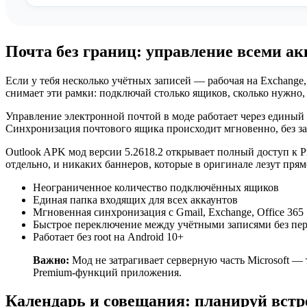
Почта без границ: управление всеми а
Если у тебя несколько учётных записей — рабочая на Exchange,
снимает эти рамки: подключай столько ящиков, сколько нужно,
Управление электронной почтой в моде работает через единый и
Синхронизация почтового ящика происходит мгновенно, без зад
Outlook APK мод версии 5.2618.2 открывает полный доступ к
отдельно, и никаких баннеров, которые в оригинале лезут пря
Неограниченное количество подключённых ящиков
Единая папка входящих для всех аккаунтов
Мгновенная синхронизация с Gmail, Exchange, Office 365
Быстрое переключение между учётными записями без пер
Работает без root на Android 10+
Важно:
Мод не затрагивает серверную часть Microsoft —
Premium-функций приложения.
Календарь и совещания: планируй встр