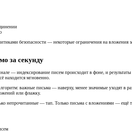
единении
о
тиками безопасности — некоторые ограничения на вложения зад
мо за секунду
инале — индексирование писем происходит в фоне, и результаты
сё находится мгновенно.
лгоритм: важные письма — наверху, менее значимые уходят в ра
ложений или флажку.
ко непрочитанные — тап. Только письма с вложениями — ещё тап
исем