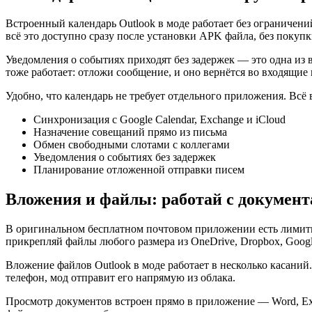
Встроенный календарь Outlook в моде работает без ограничен
всё это доступно сразу после установки APK файла, без покуп
Уведомления о событиях приходят без задержек — это одна из
тоже работает: отложи сообщение, и оно вернётся во входящие 
Удобно, что календарь не требует отдельного приложения. Всё
Синхронизация с Google Calendar, Exchange и iCloud
Назначение совещаний прямо из письма
Обмен свободными слотами с коллегами
Уведомления о событиях без задержек
Планирование отложенной отправки писем
Вложения и файлы: работай с докумен
В оригинальном бесплатном почтовом приложении есть лимиты 
прикрепляй файлы любого размера из OneDrive, Dropbox, Goog
Вложение файлов Outlook в моде работает в несколько касаний
телефон, мод отправит его напрямую из облака.
Просмотр документов встроен прямо в приложение — Word, Exc