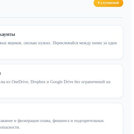
6 улучшений
каунты
овых ящиков, сколько нужно. Переключайся между ними за один
я
ы из OneDrive, Dropbox и Google Drive без ограничений на
навание и фильтрация спама, фишинга и подозрительных
зопасности.