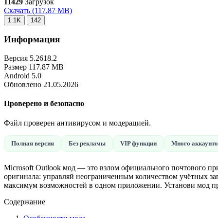
11429
Загрузок
Скачать
(117.87 MB)
1.1K
142
Информация
Версия
5.2618.2
Размер
117.87 MB
Android
5.0
Обновлено
21.05.2026
Проверено и безопасно
Файл проверен антивирусом и модерацией.
Полная версия
Без рекламы
VIP функции
Много аккаунт
Microsoft Outlook мод — это взлом официального почтового п
оригинала: управляй неограниченным количеством учётных зап
максимум возможностей в одном приложении. Установи мод пря
Содержание