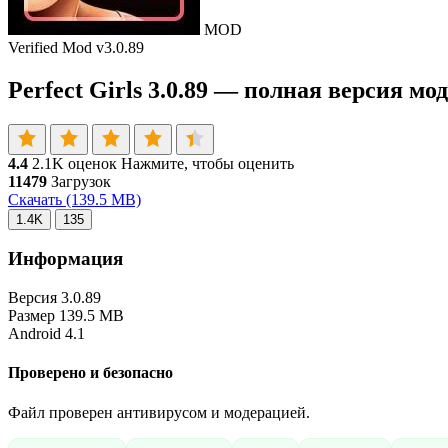
MOD
Verified Mod
v3.0.89
Perfect Girls 3.0.89 — полная версия мо
4.4
2.1K оценок
Нажмите, чтобы оценить
11479
Загрузок
Скачать
(139.5 MB)
1.4K
135
Информация
Версия
3.0.89
Размер
139.5 MB
Android
4.1
Проверено и безопасно
Файл проверен антивирусом и модерацией.