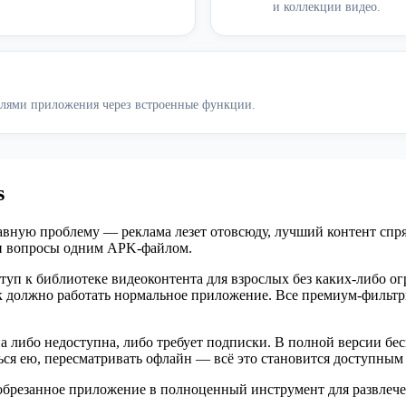
и коллекции видео.
елями приложения через встроенные функции.
s
вную проблему — реклама лезет отовсюду, лучший контент спрята
эти вопросы одним APK-файлом.
уп к библиотеке видеоконтента для взрослых без каких-либо о
ак должно работать нормальное приложение. Все премиум-фильт
а либо недоступна, либо требует подписки. В полной версии бе
я ею, пересматривать офлайн — всё это становится доступным 
 обрезанное приложение в полноценный инструмент для развлече