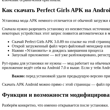
Как скачать Perfect Girls APK на Andro
Установка мода APK немного отличается от обычной загрузки из
Сначала нужно разрешить установку из неизвестных источнико
некоторых устройствах этот запрос появится автоматически в 
Скачай Perfect Girls APK 3.0.89 по ссылке на этой страниц
Открой загруженный файл через файловый менеджер или
Нажми «Установить» и дождись завершения процесса
Запускай приложение — всё уже разблокировано, регистр
Рут-права для установки не нужны — мод работает на обычных 
приложение ведёт себя на Android 7.0 и выше. Если у тебя And
Важно:
перед установкой удали предыдущую версию прил
Скачать APK Android можно прямо с этой страницы — файл про
Функции и возможности модифицирова
Разберём конкретно, что именно открывается после установки.