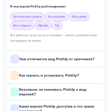
В мод-версии PickUp разблокировано:
бесконечные деньги
без рекламы
мод меню
всё открыто
офлайн
vip
Всё работает сразу после установки — ничего дополнительно
настраивать не нужно.
Чем отличается мод PickUp от оригинала?
В отличие от оригинальной версии из Google Play, мод
PickUp
Как скачать и установить PickUp?
включает:
Бесконечная валюта
Зависит от формата скачанного файла:
Безопасно ли скачивать PickUp с мод-
Удалена реклама
версией?
APK
Полная кастомизация автомобиля
— скачай, разреши установку из неизвестных источников в
Все файлы на сайте проходят антивирусную проверку перед
настройках, открой файл и нажми «Установить».
Неограниченные ресурсы
Какая версия PickUp доступна и что нужно
публикацией. Мы не размещаем файлы из непроверенных