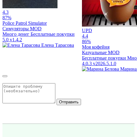
4.3
87%
Police Patrol Simulator
Симуляторы
MOD
UPD
Много денег
Бесплатные покупки
4.4
5.0
v1.4.2
86%
Елена Тарасова
Моя кофейня
Казуальные
MOD
Бесплатные покупки
Мног
4.0.3
v2026.5.1.0
Марина
Отправить