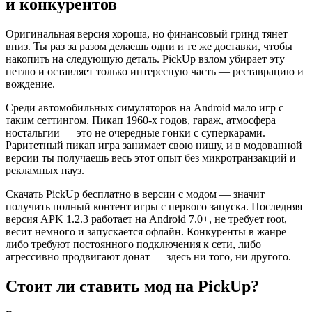
и конкурентов
Оригинальная версия хороша, но финансовый гринд тянет
вниз. Ты раз за разом делаешь одни и те же доставки, чтобы
накопить на следующую деталь. PickUp взлом убирает эту
петлю и оставляет только интересную часть — реставрацию и
вождение.
Среди автомобильных симуляторов на Android мало игр с
таким сеттингом. Пикап 1960-х годов, гараж, атмосфера
ностальгии — это не очередные гонки с суперкарами.
Раритетный пикап игра занимает свою нишу, и в модованной
версии ты получаешь весь этот опыт без микротранзакций и
рекламных пауз.
Скачать PickUp бесплатно в версии с модом — значит
получить полный контент игры с первого запуска. Последняя
версия APK 1.2.3 работает на Android 7.0+, не требует root,
весит немного и запускается офлайн. Конкуренты в жанре
либо требуют постоянного подключения к сети, либо
агрессивно продвигают донат — здесь ни того, ни другого.
Стоит ли ставить мод на PickUp?