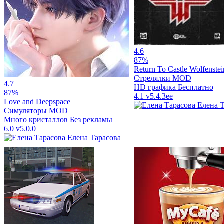
4.6
87%
Return To Castle Wolfenstei
Стрелялки
MOD
4.7
HD графика
Бесплатно
87%
4.1
v5.4.3ee
Love and Deepspace
Елена 
Симуляторы
MOD
Много кристаллов
Без рекламы
6.0
v5.0.0
Елена Тарасова