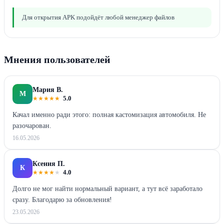
Для открытия APK подойдёт любой менеджер файлов
Мнения пользователей
Мария В.
М
★
★
★
★
★
5.0
Качал именно ради этого: полная кастомизация автомобиля. Не
разочарован.
16.05.2026
Ксения П.
К
★
★
★
★
★
4.0
Долго не мог найти нормальный вариант, а тут всё заработало
сразу. Благодарю за обновления!
23.05.2026