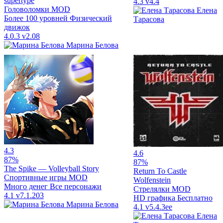
supertype
4.3
v4.4
Головоломки
MOD
Елена
Более 100 уровней
Физический
Тарасова
движок
4.0.3
v2.08
Марина Белова
4.3
4.6
87%
87%
The Spike — Volleyball Story
Return To Castle
Спортивные игры
MOD
Wolfenstein
Много денег
Все персонажи
Стрелялки
MOD
4.1
v7.1.203
HD графика
Бесплатно
Марина Белова
4.1
v5.4.3ee
Елена