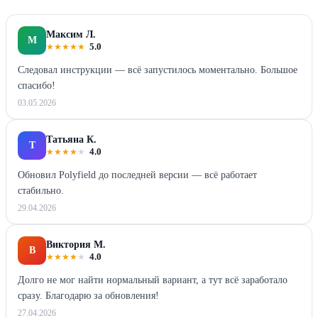
Максим Л.
М
★
★
★
★
★
5.0
Следовал инструкции — всё запустилось моментально. Большое
спасибо!
03.05.2026
Татьяна К.
Т
★
★
★
★
★
4.0
Обновил Polyfield до последней версии — всё работает
стабильно.
29.04.2026
Виктория М.
В
★
★
★
★
★
4.0
Долго не мог найти нормальный вариант, а тут всё заработало
сразу. Благодарю за обновления!
27.04.2026