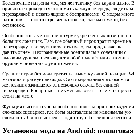
Бесконечные патроны мод меняет тактику боя кардинально. В
оригинале приходится экономить каждую очередь, следить за
перезарядкой и искать ящики с боеприпасами. С модом много
патронов — просто стреляешь столько, сколько нужно, без
остановок.
Особенно это заметно при штурме укреплённых позиций на
больших локациях. Там, где обычный игрок тратит время на
перезарядку и рискует получить пулю, ты продолжаешь
давить огнём. Неограниченные боеприпасы в сочетании с
высоким уроном превращают любой пулемёт или автомат в
оружие мгновенного уничтожения.
Сравни: игрок без мода тратит на зачистку одной позиции 3-4
магазина и рискует дважды. С активированным взломом та
же позиция зачищается за несколько секунд без единой
перезарядки. Боеприпасы не уменьшаются — счётчик просто
стоит на месте.
Функция высокого урона особенно полезна при прохождении
сложных сценариев, где боты выставлены на максимальную
сложность. Один выстрел — один труп, без лишней беготни.
Установка мода на Android: пошаговая