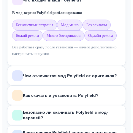
В мод-версии Polyfield разблокировано:
бесконечные патроны
мод меню
без рекламы
божий режим
много боеприпасов
офлайн режим
Всё работает сразу после установки — ничего дополнительно
настраивать не нужно.
Чем отличается мод Polyfield от оригинала?
В отличие от оригинальной версии из Google Play, мод
Polyfield
Как скачать и установить Polyfield?
включает:
Меню модов
Зависит от формата скачанного файла:
Безопасно ли скачивать Polyfield с мод-
Бесконечные боеприпасы
версией?
APK
Без рекламы
— скачай, разреши установку из неизвестных источников в
Все файлы на сайте проходят антивирусную проверку перед
настройках, открой файл и нажми «Установить».
Божий режим
Какая версия Polyfield доступна и что нужно