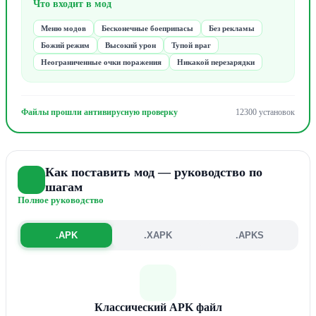
Что входит в мод
Меню модов
Бесконечные боеприпасы
Без рекламы
Божий режим
Высокий урон
Тупой враг
Неограниченные очки поражения
Никакой перезарядки
Файлы прошли антивирусную проверку
12300 установок
Как поставить мод — руководство по
шагам
Полное руководство
.APK
.XAPK
.APKS
Классический APK файл