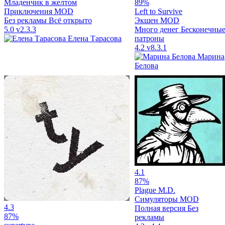
Младенчик в желтом
89%
Приключения
MOD
Left to Survive
Без рекламы
Всё открыто
Экшен
MOD
5.0
v2.3.3
Много денег
Бесконечны
Елена Тарасова
патроны
4.2
v8.3.1
Марина
Белова
4.1
87%
Plague M.D.
Симуляторы
MOD
4.3
Полная версия
Без
87%
рекламы