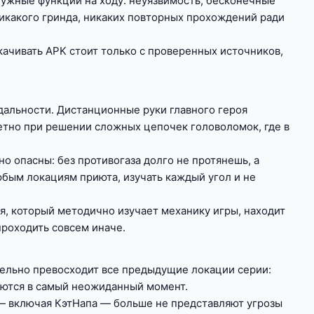
ужные функции на ходу: неуязвимость, бесконечные
никакого гринда, никаких повторных прохождений ради
качивать APK стоит только с проверенных источников,
дальности. Дистанционные руки главного героя
тно при решении сложных цепочек головоломок, где в
о опасны: без противогаза долго не протянешь, а
бым локациям приюта, изучать каждый угол и не
я, который методично изучает механику игры, находит
роходить совсем иначе.
тельно превосходит все предыдущие локации серии:
яются в самый неожиданный момент.
 — включая КэтНапа — больше не представляют угрозы