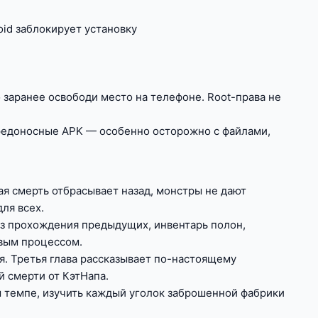
oid заблокирует установку
о заранее освободи место на телефоне. Root-права не
вредоносные APK — особенно осторожно с файлами,
ая смерть отбрасывает назад, монстры не дают
ля всех.
без прохождения предыдущих, инвентарь полон,
овым процессом.
я. Третья глава рассказывает по-настоящему
й смерти от КэтНапа.
ём темпе, изучить каждый уголок заброшенной фабрики