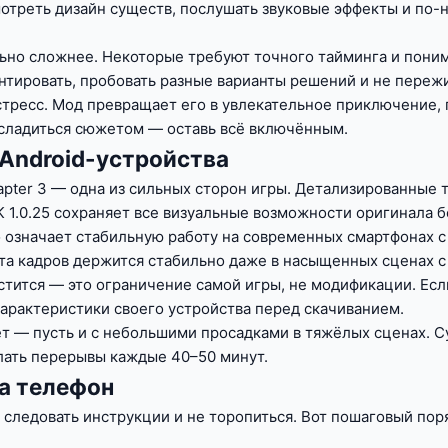
отреть дизайн существ, послушать звуковые эффекты и по-н
льно сложнее. Некоторые требуют точного тайминга и поним
ровать, пробовать разные варианты решений и не пережива
тресс. Мод превращает его в увлекательное приключение, 
сладиться сюжетом — оставь всё включённым.
 Android-устройства
apter 3 — одна из сильных сторон игры. Детализированные
1.0.25 сохраняет все визуальные возможности оригинала бе
 означает стабильную работу на современных смартфонах с 
тота кадров держится стабильно даже в насыщенных сценах 
тится — это ограничение самой игры, не модификации. Если
характеристики своего устройства перед скачиванием.
ет — пусть и с небольшими просадками в тяжёлых сценах. С
лать перерывы каждые 40–50 минут.
на телефон
 следовать инструкции и не торопиться. Вот пошаговый пор