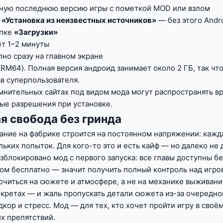
ьную последнюю версию игры с пометкой MOD или взлом
ю
«Установка из неизвестных источников»
— без этого Andr
апке
«Загрузки»
ёт 1–2 минуты
но сразу на главном экране
ARM64). Полная версия андроид занимает около 2 ГБ, так чт
в суперпользователя.
мнительных сайтах под видом мода могут распространять 
ые разрешения при установке.
я свобода без гринда
вание на фабрике строится на постоянном напряжении: кажд
ких попыток. Для кого-то это и есть кайф — но далеко не д
азблокировано мод с первого запуска: все главы доступны 
лом бесплатно — значит получить полный контроль над игр
очиться на сюжете и атмосфере, а не на механике выживани
екретах — и жаль пропускать детали сюжета из-за очередно
дкор и стресс. Мод — для тех, кто хочет пройти игру в сво
х препятствий.