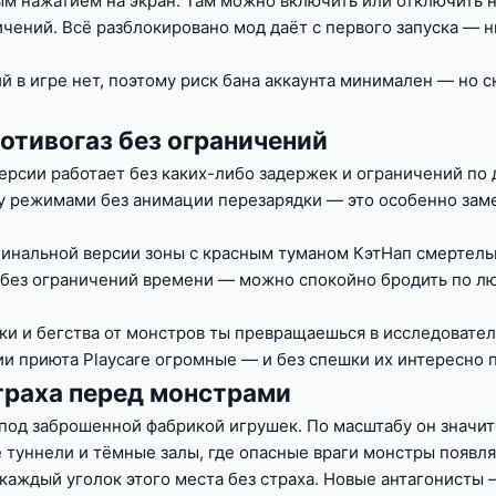
м нажатием на экран. Там можно включить или отключить н
ичений. Всё разблокировано мод даёт с первого запуска — 
в игре нет, поэтому риск бана аккаунта минимален — но с
отивогаз без ограничений
рсии работает без каких-либо задержек и ограничений по 
 режимами без анимации перезарядки — это особенно заме
гинальной версии зоны с красным туманом КэтНап смертельн
 без ограничений времени — можно спокойно бродить по лю
ки и бегства от монстров ты превращаешься в исследовател
 приюта Playcare огромные — и без спешки их интересно п
страха перед монстрами
 под заброшенной фабрикой игрушек. По масштабу он значи
 туннели и тёмные залы, где опасные враги монстры появл
каждый уголок этого места без страха. Новые антагонисты