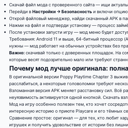
Скачай файл мода с проверенного сайта — ищи актуал
Перейди в
Настройки → Безопасность
и включи опци
Открой файловый менеджер, найди скачанный APK в п
Нажми на файл и подтверди установку — процесс займ
После установки запусти игру — мод меню будет доступ
Требования: Android 11 и выше, 64-битный процессор (
нужны — мод работает на обычных устройствах без пра
Важно:
скачивай только с доверенных площадок. На со
которые весят подозрительно мало или требуют странн
Почему мод лучше оригинала: полна
В оригинальной версии Poppy Playtime Chapter 3 выжи
расслабиться, а некоторые головоломки требуют несколь
Взломанная версия APK меняет расстановку сил. Всё р
неуязвимость активируется одной кнопкой. Скачать вз
Мод на игру особенно полезен тем, кто хочет сосредот
интересную историю о приюте Playcare и его тёмных с
Сравнение простое: оригинал — для тех, кто любит хар
игрушек и получить удовольствие от истории без лишни