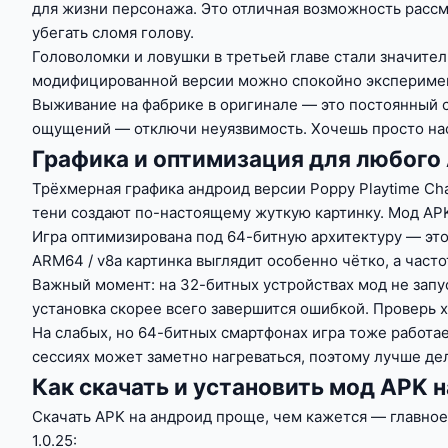
для жизни персонажа. Это отличная возможность рассм
убегать сломя голову.
Головоломки и ловушки в третьей главе стали значите
модифицированной версии можно спокойно эксперименти
Выживание на фабрике в оригинале — это постоянный с
ощущений — отключи неуязвимость. Хочешь просто на
Графика и оптимизация для любого
Трёхмерная графика андроид версии Poppy Playtime Ch
тени создают по-настоящему жуткую картинку. Мод APK 
Игра оптимизирована под 64-битную архитектуру — это
ARM64 / v8a картинка выглядит особенно чётко, а час
Важный момент: на 32-битных устройствах мод не запус
установка скорее всего завершится ошибкой. Проверь 
На слабых, но 64-битных смартфонах игра тоже работа
сессиях может заметно нагреваться, поэтому лучше де
Как скачать и установить мод APK 
Скачать APK на андроид проще, чем кажется — главное
1.0.25: