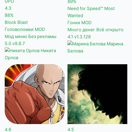
UPD
89%
4.3
Need for Speed™ Most
88%
Wanted
Block Blast
Гонки
MOD
Головоломки
MOD
Много денег
Всё открыто
Мод меню
Без рекламы
4.1
v1.3.128
5.0
v9.8.7
Марина
Никита
Белова
Орлов
4.6
4.5