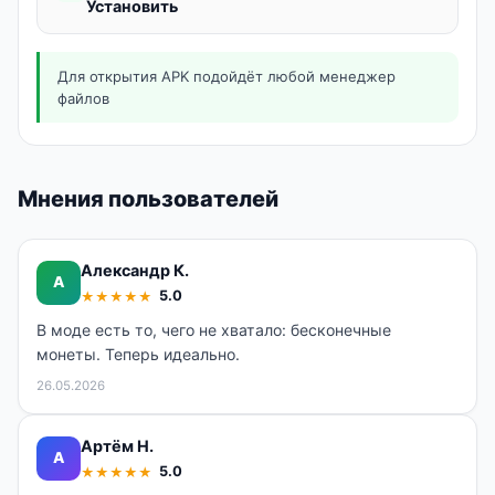
Установить
Для открытия APK подойдёт любой менеджер
файлов
Мнения пользователей
Александр К.
А
5.0
★
★
★
★
★
В моде есть то, чего не хватало: бесконечные
монеты. Теперь идеально.
26.05.2026
Артём Н.
А
5.0
★
★
★
★
★