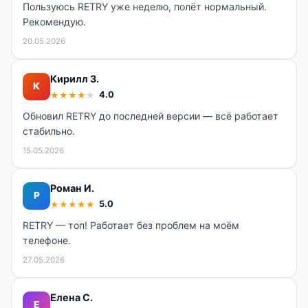
Пользуюсь RETRY уже неделю, полёт нормальный.
Рекомендую.
20.05.2026
Кирилл З.
К
4.0
★
★
★
★
★
Обновил RETRY до последней версии — всё работает
стабильно.
15.05.2026
Роман И.
Р
5.0
★
★
★
★
★
RETRY — топ! Работает без проблем на моём
телефоне.
27.05.2026
Елена С.
Е