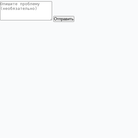
Отправить
VzlomGames.com
VzlomGames.com — библиотека изменённых APK-
файлов для Android. Протестированные моды с
игровым меню, безлимитной валютой,
активированным Premium и убранной рекламой.
Меню сайта