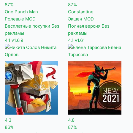
87%
87%
One Punch Man
Constantine
Ролевые
MOD
Экшен
MOD
Бесплатные покупки
Без
Полная версия
Без
рекламы
рекламы
4.1
v1.6.9
4.1
v1.61
Никита
Елена
Орлов
Тарасова
4.3
4.8
86%
87%