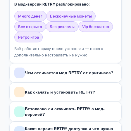
В мод-версии RETRY разблокировано:
много денег
бесконечные монеты
все открыто
без рекламы
vip бесплатно
ретро игра
Всё работает сразу после установки — ничего
дополнительно настраивать не нужно.
Чем отличается мод RETRY от оригинала?
В отличие от оригинальной версии из Google Play,
мод
RETRY
включает:
Как скачать и установить RETRY?
Много денег
Зависит от формата скачанного файла:
Бесконечные монеты
Безопасно ли скачивать RETRY с мод-
Все уровни открыты
версией?
APK
— скачай, разреши установку из неизвестных
Без рекламы
источников в настройках, открой файл и нажми
Все файлы на сайте проходят антивирусную
«Установить».
Какая версия RETRY доступна и что нужно
При этом основной функционал игры сохранён