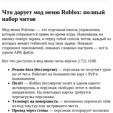
Что дарует мод меню Roblox: полный
набор читов
Мод меню Роблокс — это отдельная панель управления,
которая открывается прямо во время игры. Нажимаешь на
иконку поверх экрана, и перед тобой список читов, каждый из
которых меняет геймплей под твои задачи. Никаких
сторонних приложений, никаких сложных настроек — всё в
одном APK файле.
Вот что доступно в мод меню читы версии 2.721.1108:
Режим бога (бессмертие)
— персонаж не получает урон
ни от чего. Работает на большинстве карт с PvP и
выживанием.
Полёт
— Roblox бессмертие полёт в одном пакете:
активируешь, и персонаж свободно летит в любом
направлении. На некоторых картах требуется
перезагрузка персонажа.
Телепорт на поверхность
— мгновенно переносит тебя
из-под текстур или застрявшего места.
Проход через стены
— персонаж игнорирует коллизии