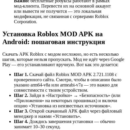
Важно:
бесплатные робуксы работают в рамках
мод-клиента. Перевести их на основной аккаунт
или вывести не получится — это локальная
модификация, не связанная с серверами Roblox
Corporation.
Установка Roblox MOD APK на
Android: пошаговая инструкция
Скачать APK Roblox с модом несложно, но есть несколько
шагов, которые нельзя пропускать. Мод не идёт через Google
Play — его устанавливают вручную. Вот как это делается:
Шаг 1.
Скачай файл Roblox MOD APK 2.721.1108 с
проверенного сайта. Смотри, чтобы в описании было
указано arm64-v8a или armeabi-v7a — это важно для
совместимости с твоим устройством.
Шаг 2.
Зайди в «Настройки» → «Безопасность» (или
«Приложения» на некоторых прошивках) и включи
опцию «Установка из неизвестных источников».
Шаг 3.
Открой скачанный APK файл через файловый
менеджер и нажми «Установить».
Шаг 4.
Дождись завершения установки — обычно
занимает 10–30 секунд.