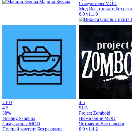
Марина Белова
Симуляторы
MOD
Мод Все открыто
Без рек
6.0
v1.1.9
Никита 
UPD
4.5
4.5
91%
88%
Project Zomboid
Floating Sandbox
Выживание
MOD
Симуляторы
MOD
Чит-меню
Все навыки
Полный контент
Без рекламы
8.0
v1.4.2