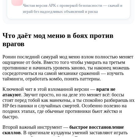
Чистая версия APK с проверкой безопасности — скачай и
играй без надоедливых объявлений и риска
Что даёт мод меню в боях против
врагов
Ронин последний самурай мод меню взлом полностью меняет
ощущение от боёв. Вместо того чтобы умирать на третьем
противнике и начинать уровень заново, ты наконец можешь
сосредоточиться на самой механике сражений — изучить
тайминги, отработать комбо, понять паттерны.
Ключевой чит в этой взломанной версии —
враги не
атакуют
. Звучит просто, но на деле это меняет всё: боссы
стоят перед тобой как манекены, а ты спокойно разбираешь их
HP без паники и случайных смертей. Особенно полезно на
поздних этапах, где обычные противники бьют жёстко и
быстро.
Второй важный инструмент —
быстрое восстановление
скиллов
. В оригинале кулдауны умений заставляют играть