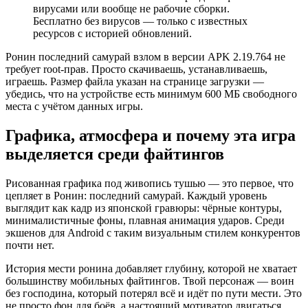
вирусами или вообще не рабочие сборки.
Бесплатно без вирусов — только с известных
ресурсов с историей обновлений.
Ронин последний самурай взлом в версии APK 2.19.764 не
требует root-прав. Просто скачиваешь, устанавливаешь,
играешь. Размер файла указан на странице загрузки —
убедись, что на устройстве есть минимум 600 МБ свободного
места с учётом данных игры.
Графика, атмосфера и почему эта игра
выделяется среди файтингов
Рисованная графика под живопись тушью — это первое, что
цепляет в Ронин: последний самурай. Каждый уровень
выглядит как кадр из японской гравюры: чёрные контуры,
минималистичные фоны, плавная анимация ударов. Среди
экшенов для Android с таким визуальным стилем конкурентов
почти нет.
История мести ронина добавляет глубину, которой не хватает
большинству мобильных файтингов. Твой персонаж — воин
без господина, который потерял всё и идёт по пути мести. Это
не просто фон для боёв, а настоящий мотиватор двигаться