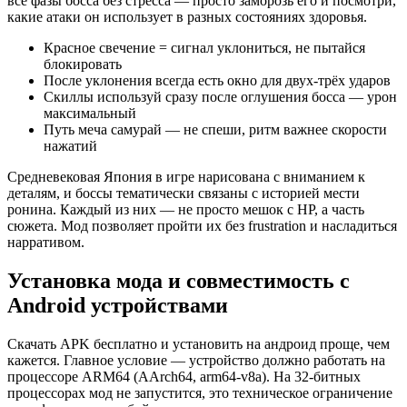
все фазы босса без стресса — просто заморозь его и посмотри,
какие атаки он использует в разных состояниях здоровья.
Красное свечение = сигнал уклониться, не пытайся
блокировать
После уклонения всегда есть окно для двух-трёх ударов
Скиллы используй сразу после оглушения босса — урон
максимальный
Путь меча самурай — не спеши, ритм важнее скорости
нажатий
Средневековая Япония в игре нарисована с вниманием к
деталям, и боссы тематически связаны с историей мести
ронина. Каждый из них — не просто мешок с HP, а часть
сюжета. Мод позволяет пройти их без frustration и насладиться
нарративом.
Установка мода и совместимость с
Android устройствами
Скачать APK бесплатно и установить на андроид проще, чем
кажется. Главное условие — устройство должно работать на
процессоре ARM64 (AArch64, arm64-v8a). На 32-битных
процессорах мод не запустится, это техническое ограничение