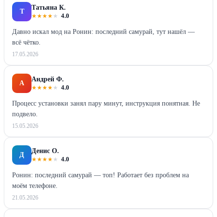
Татьяна К.
Т
★
★
★
★
★
4.0
Давно искал мод на Ронин: последний самурай, тут нашёл —
всё чётко.
17.05.2026
Андрей Ф.
А
★
★
★
★
★
4.0
Процесс установки занял пару минут, инструкция понятная. Не
подвело.
15.05.2026
Денис О.
Д
★
★
★
★
★
4.0
Ронин: последний самурай — топ! Работает без проблем на
моём телефоне.
21.05.2026