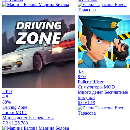
Марина Белова
Елена
Тарасова
4.7
87%
Police Officer
Симуляторы
MOD
UPD
Много денег
Бесплатные
4.8
покупки
88%
6.0
v1.19
Driving Zone
Елена
Гонки
MOD
Тарасова
Много денег
Без рекламы
7.0
v1.25.788
Марина Белова