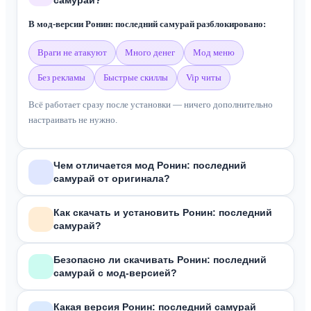
В мод-версии Ронин: последний самурай разблокировано:
враги не атакуют
много денег
мод меню
без рекламы
быстрые скиллы
vip читы
Всё работает сразу после установки — ничего дополнительно
настраивать не нужно.
Чем отличается мод Ронин: последний
самурай от оригинала?
В отличие от оригинальной версии из Google Play, мод
Ронин:
Как скачать и установить Ронин: последний
самурай?
последний самурай
включает:
Враги не атакуют
Зависит от формата скачанного файла:
Безопасно ли скачивать Ронин: последний
Быстрое восстановление скиллов
самурай с мод-версией?
Заморозка противников в бою
APK
— скачай, разреши установку из неизвестных источников в
Все файлы на сайте проходят антивирусную проверку перед
Бесконечные деньги и кристаллы
настройках, открой файл и нажми «Установить».
Какая версия Ронин: последний самурай