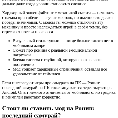
дальше даже когда уровни становятся сложнее.
Хардкорный экшен файтинг с механикой смерти — начинать
с начала при гибели — звучит жестоко, но именно это делает
победы значимыми. С модом ты можешь отключить эту
механику и просто наслаждаться игрой в своём темпе, без
стресса от потери прогресса.
Визуальный стиль тушью — нигде больше такого нет в
мобильном жанре
Сюжет про ронина с реальной эмоциональной
нагрузкой
Боевая система с глубиной, которую раскрываешь
постепенно
Мод убирает хардкорные ограничения, оставляя всё
удовольствие от геймплея
Если интересуют игры про самураев на ПК — Ронин:
последний самурай на ПК тоже запускается через эмуляторы
Android. Опыт немного отличается от мобильного, но графика
и геймплей работают корректно.
Стоит ли ставить мод на Ронин:
последний самурай?