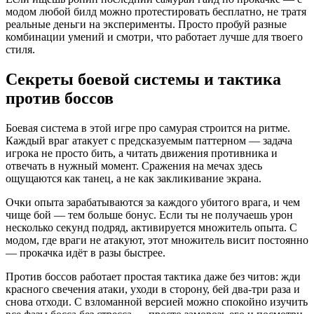
модом любой билд можно протестировать бесплатно, не тратя
реальные деньги на эксперименты. Просто пробуй разные
комбинации умений и смотри, что работает лучше для твоего
стиля.
Секреты боевой системы и тактика
против боссов
Боевая система в этой игре про самурая строится на ритме.
Каждый враг атакует с предсказуемым паттерном — задача
игрока не просто бить, а читать движения противника и
отвечать в нужный момент. Сражения на мечах здесь
ощущаются как танец, а не как закликивание экрана.
Очки опыта зарабатываются за каждого убитого врага, и чем
чище бой — тем больше бонус. Если ты не получаешь урон
несколько секунд подряд, активируется множитель опыта. С
модом, где враги не атакуют, этот множитель висит постоянно
— прокачка идёт в разы быстрее.
Против боссов работает простая тактика даже без читов: жди
красного свечения атаки, уходи в сторону, бей два-три раза и
снова отходи. С взломанной версией можно спокойно изучить