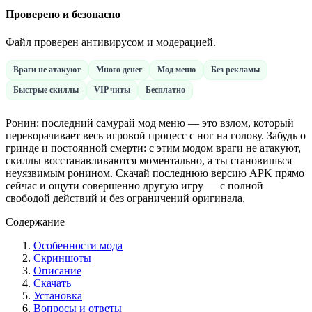
Проверено и безопасно
Файл проверен антивирусом и модерацией.
Враги не атакуют
Много денег
Мод меню
Без рекламы
Быстрые скиллы
VIP читы
Бесплатно
Ронин: последний самурай мод меню — это взлом, который
переворачивает весь игровой процесс с ног на голову. Забудь о
гринде и постоянной смерти: с этим модом враги не атакуют,
скиллы восстанавливаются моментально, а ты становишься
неуязвимым ронином. Скачай последнюю версию APK прямо
сейчас и ощути совершенно другую игру — с полной
свободой действий и без ограничений оригинала.
Содержание
Особенности мода
Скриншоты
Описание
Скачать
Установка
Вопросы и ответы