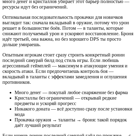
много денег и кристаллов убирает этот барьер полностью —
ресурсы идут без ограничений.
Оптимальная последовательность прокачки для новичков
выглядит так: сначала вкладывай в оружие, потому что урон
решает в большинстве боёв. Потом — в таланты, которые
снижают получаемый урон и ускоряют восстановление. Броня
идёт третьей, она важна, но без хорошего DPS ты просто
дольше умираешь.
Опытным игрокам стоит сразу строить конкретный ронин
последний самурай билд под стиль игры. Если любишь
агрессивный геймплей — максимум в атакующие умения и
скорость атаки. Если предпочитаешь контроль боя —
вкладывай в таланты с эффектами замедления и оглушения
противников.
Много денег — покупай любое снаряжение без фарма
Кристаллы без ограничений — открывай редкие
предметы и ускоряй прогресс
Никакого доната — всё доступно сразу после установки
мода
Прокачка оружия → таланты → броня: такой порядок
даёт лучший результат
Если ищешь ронин последний самурай гайд по прокачке — с