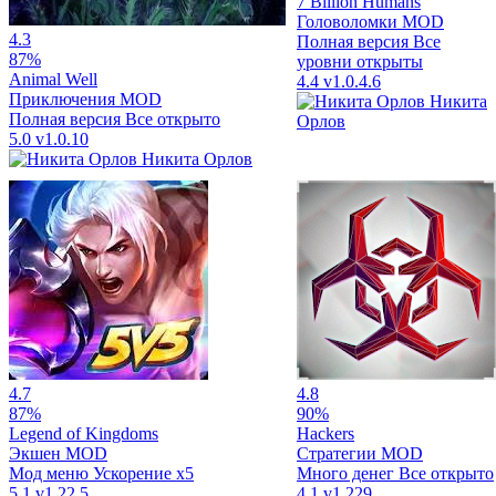
7 Billion Humans
Головоломки
MOD
4.3
Полная версия
Все
87%
уровни открыты
Animal Well
4.4
v1.0.4.6
Приключения
MOD
Никита
Полная версия
Все открыто
Орлов
5.0
v1.0.10
Никита Орлов
4.7
4.8
87%
90%
Legend of Kingdoms
Hackers
Экшен
MOD
Стратегии
MOD
Мод меню
Ускорение x5
Много денег
Все открыто
5.1
v1.22.5
4.1
v1.229