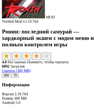
MOD
Verified Mod
v2.19.764
Ронин: последний самурай —
хардкорный экшен с модом меню и
полным контролем игры
4.0
842 оценки
Нажмите, чтобы оценить
6092
Загрузок
Скачать
(360 MB)
468
70
Информация
Версия
2.19.764
Размер
360 MB
Android
5.0