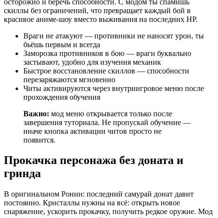
осторожно и беречь способности. С модом ты спамишь
скиллы без ограничений, что превращает каждый бой в
красивое аниме-шоу вместо выживания на последних HP.
Враги не атакуют — противники не наносят урон, ты
бьёшь первым и всегда
Заморозка противников в бою — враги буквально
застывают, удобно для изучения механик
Быстрое восстановление скиллов — способности
перезаряжаются мгновенно
Читы активируются через внутриигровое меню после
прохождения обучения
Важно:
мод меню открывается только после
завершения туториала. Не пропускай обучение —
иначе кнопка активации читов просто не
появится.
Прокачка персонажа без доната и
гринда
В оригинальном Ронин: последний самурай донат давит
постоянно. Кристаллы нужны на всё: открыть новое
снаряжение, ускорить прокачку, получить редкое оружие. Мод