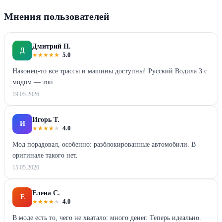
Мнения пользователей
Дмитрий П.
Д
★
★
★
★
★
5.0
Наконец-то все трассы и машины доступны! Русский Водила 3 с
модом — топ.
19.05.2026
Игорь Т.
И
★
★
★
★
★
4.0
Мод порадовал, особенно: разблокированные автомобили. В
оригинале такого нет.
15.05.2026
Елена С.
Е
★
★
★
★
★
4.0
В моде есть то, чего не хватало: много денег. Теперь идеально.