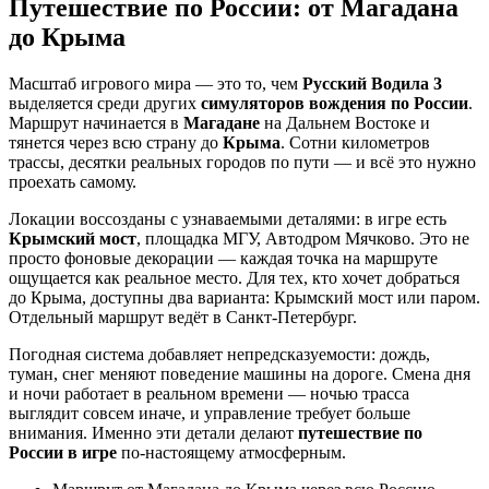
Путешествие по России: от Магадана
до Крыма
Масштаб игрового мира — это то, чем
Русский Водила 3
выделяется среди других
симуляторов вождения по России
.
Маршрут начинается в
Магадане
на Дальнем Востоке и
тянется через всю страну до
Крыма
. Сотни километров
трассы, десятки реальных городов по пути — и всё это нужно
проехать самому.
Локации воссозданы с узнаваемыми деталями: в игре есть
Крымский мост
, площадка МГУ, Автодром Мячково. Это не
просто фоновые декорации — каждая точка на маршруте
ощущается как реальное место. Для тех, кто хочет добраться
до Крыма, доступны два варианта: Крымский мост или паром.
Отдельный маршрут ведёт в Санкт-Петербург.
Погодная система добавляет непредсказуемости: дождь,
туман, снег меняют поведение машины на дороге. Смена дня
и ночи работает в реальном времени — ночью трасса
выглядит совсем иначе, и управление требует больше
внимания. Именно эти детали делают
путешествие по
России в игре
по-настоящему атмосферным.