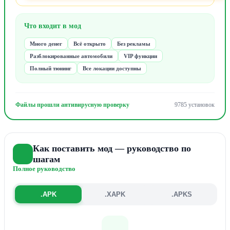
Что входит в мод
Много денег
Всё открыто
Без рекламы
Разблокированные автомобили
VIP функции
Полный тюнинг
Все локации доступны
Файлы прошли антивирусную проверку
9785 установок
Как поставить мод — руководство по
шагам
Полное руководство
.APK
.XAPK
.APKS