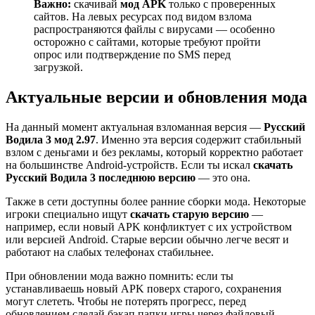
Важно:
скачивай
мод APK
только с проверенных
сайтов. На левых ресурсах под видом взлома
распространяются файлы с вирусами — особенно
осторожно с сайтами, которые требуют пройти
опрос или подтверждение по SMS перед
загрузкой.
Актуальные версии и обновления мода
На данный момент актуальная взломанная версия —
Русский
Водила 3 мод 2.97
. Именно эта версия содержит стабильный
взлом с деньгами и без рекламы, который корректно работает
на большинстве Android-устройств. Если ты искал
скачать
Русский Водила 3 последнюю версию
— это она.
Также в сети доступны более ранние сборки мода. Некоторые
игроки специально ищут
скачать старую версию
—
например, если новый APK конфликтует с их устройством
или версией Android. Старые версии обычно легче весят и
работают на слабых телефонах стабильнее.
При обновлении мода важно помнить: если ты
устанавливаешь новый APK поверх старого, сохранения
могут слететь. Чтобы не потерять прогресс, перед
обновлением сделай бэкап папки игры через файловый