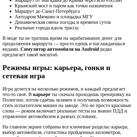
Маршрут от Магадана до Крыма через всю Россию
Крымский мост и паром как точки назначения
Маршрут до Санкт-Петербурга
Автодром Мячково и площадка МГУ
Динамическая смена погоды и времени суток
Реальные города вдоль трассы
В моде ты не тратишь время на зарабатывание денег для
продолжения маршрута — просто едешь и наслаждаешься
видами.
Симулятор автомобиля на Android
редко
предлагает такой масштаб.
Режимы игры: карьера, гонки и
сетевая игра
Игра делится на несколько режимов, и каждый предлагает
что-то своё. В
карьере
ты сначала проходишь тренировку на
Полигоне, потом сдаёшь экзамен и получаешь возможность
стать испытателем машин на заводе. Это не просто красивые
слова — режим включает реальные тесты на знание ПДД и
управление автомобилем в разных условиях.
На главном экране собраны все ключевые разделы: карьера,
выбор автомобиля, статистика пройденных километров,