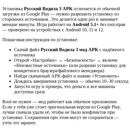
Установка
Русский Водила 3 APK
отличается от обычной
загрузки из Google Play — нужно разрешить установку из
сторонних источников. Это делается один раз и занимает
меньше минуты. Игра работает на
Android 5.1+
без root-прав
— проверено на устройствах с Android 10, 11 и 12.
Пошаговая инструкция по установке:
Скачай файл
Русский Водила 3 мод APK
с надёжного
источника
Открой «Настройки» → «Безопасность» → включи
«Неизвестные источники» (или разреши установку для
конкретного браузера/файлового менеджера)
Найди скачанный APK-файл и нажми «Установить»
Дождись завершения установки — обычно 10–30 секунд
Запусти игру и проверь, что деньги и все машины
доступны сразу
Root не нужен — мод работает как обычное приложение.
Если у тебя уже стоит оригинальная версия из Google Play,
лучше сначала удали её, чтобы не было конфликтов при
установке. Сохранения при этом могут не сохраниться —
учти это заранее.