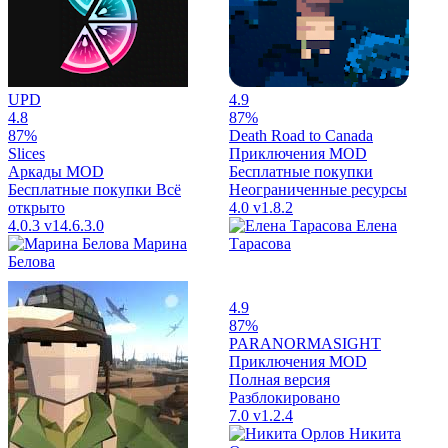
UPD
4.9
4.8
87%
87%
Death Road to Canada
Slices
Приключения
MOD
Аркады
MOD
Бесплатные покупки
Бесплатные покупки
Всё
Неограниченные ресурсы
открыто
4.0
v1.8.2
4.0.3
v14.6.3.0
Елена
Марина
Тарасова
Белова
4.9
87%
PARANORMASIGHT
Приключения
MOD
Полная версия
Разблокировано
7.0
v1.2.4
Никита