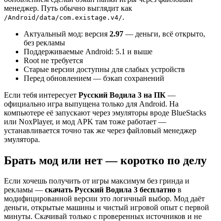
менеджер. Путь обычно выглядит как
.
/Android/data/com.existage.v4/
Актуальный мод: версия
2.97
— деньги, всё открыто,
без рекламы
Поддерживаемые Android: 5.1 и выше
Root не требуется
Старые версии доступны для слабых устройств
Перед обновлением — бэкап сохранений
Если тебя интересует
Русский Водила 3 на ПК
—
официально игра выпущена только для Android. На
компьютере её запускают через эмуляторы вроде BlueStacks
или NoxPlayer, и мод APK там тоже работает —
устанавливается точно так же через файловый менеджер
эмулятора.
Брать мод или нет — коротко по делу
Если хочешь получить от игры максимум без гринда и
рекламы —
скачать Русский Водила 3 бесплатно
в
модифицированной версии это логичный выбор. Мод даёт
деньги, открытые машины и чистый игровой опыт с первой
минуты. Скачивай только с проверенных источников и не