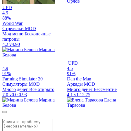
Орлов
UPD
4.9
88%
World War
Стрелялки
MOD
Мод меню
Бесконечные
патроны
4.2
v4.90
Марина
Белова
UPD
4.9
4.5
91%
91%
Farming Simulator 20
Dan the Man
Симуляторы
MOD
Аркады
MOD
Много денег
Всё открыто
Много денег
Бессмертие
7.0
v0.0.0.93
4.1
v1.12.75
Марина
Елена
Белова
Тарасова