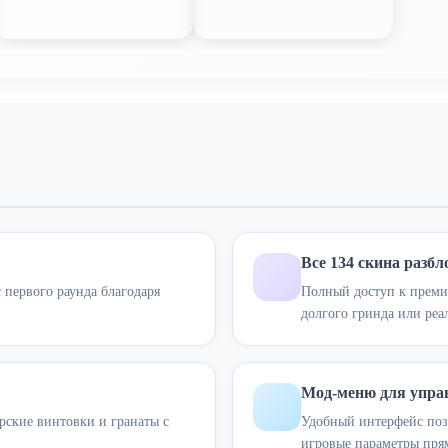
Все 134 скина разб
первого раунда благодаря
Полный доступ к преми
долгого гринда или реа
Мод-меню для упра
рские винтовки и гранаты с
Удобный интерфейс позв
игровые параметры пря