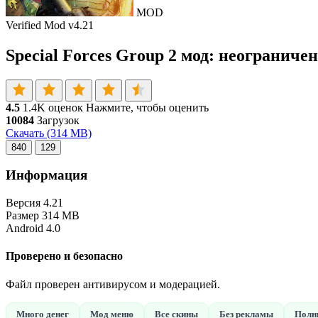
MOD
Verified Mod
v4.21
Special Forces Group 2 мод: неограниче
4.5
1.4K оценок
Нажмите, чтобы оценить
10084
Загрузок
Скачать
(314 MB)
840
129
Информация
Версия
4.21
Размер
314 MB
Android
4.0
Проверено и безопасно
Файл проверен антивирусом и модерацией.
Много денег
Мод меню
Все скины
Без рекламы
Полн