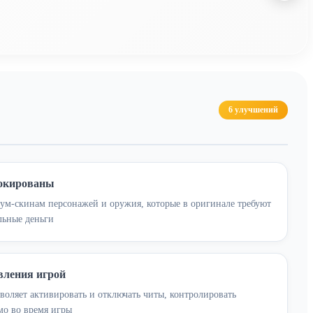
6 улучшений
локированы
ум-скинам персонажей и оружия, которые в оригинале требуют
льные деньги
вления игрой
оляет активировать и отключать читы, контролировать
мо во время игры