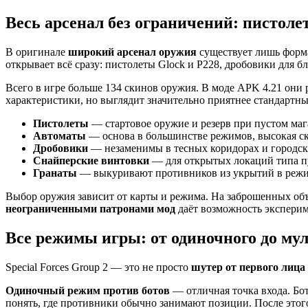
Весь арсенал без ограничений: пистоле
В оригинале
широкий арсенал оружия
существует лишь форма
открывает всё сразу: пистолеты Glock и P228, дробовики для 
Всего в игре больше 134 скинов оружия. В моде APK 4.21 они
характеристики, но выглядит значительно приятнее стандартны
Пистолеты
— стартовое оружие и резерв при пустом маг
Автоматы
— основа в большинстве режимов, высокая ск
Дробовики
— незаменимы в тесных коридорах и городск
Снайперские винтовки
— для открытых локаций типа 
Гранаты
— выкуривают противников из укрытий в реж
Выбор оружия зависит от карты и режима. На заброшенных объ
неограниченными патронами мод
даёт возможность эксперим
Все режимы игры: от одиночного до му
Special Forces Group 2 — это не просто
шутер от первого лица
Одиночный режим против ботов
— отличная точка входа. Бо
понять, где противники обычно занимают позиции. После этог