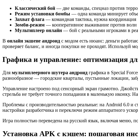
Классический бой
— две команды, спецназ против террор
Режим установки бомбы
— одна команда минирует объект
Захват флага
— командная тактика, нужна координация
Зомби-режим
— кооперативное выживание против волн
Мультиплеер онлайн
— бой с реальными игроками в ре
В
онлайн экшене андроид
с модом есть нюанс: деньги работа
проверяет баланс, и иногда покупки не проходят. Используй м
Графика и управление: оптимизация д
Для
мультиплеерного шутера андроид
графика в Special Forc
разнообразное — городские кварталы, пустынные локации, з
Управление настроено под сенсорный экран грамотно. Джойсти
стрельба не требует точного попадания в маленькую иконку. Н
Проблемы с производительностью реальные: на Android 6.0 и 
настройки разработчика и переключи режим аппаратного ускоре
Игра полностью переведена на русский язык, включая меню, п
Установка APK с кэшем: пошаговая инс