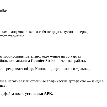
rike
оками мод может вести себя непредсказуемо — сервер
тает стабильно.
я прорисованы детально, окружение на 30 картах
обильного
аналога Counter Strike
— честная работа.
е перекрывает обзор. Кнопка прицеливания отдельная,
ели в негативе или странные графические артефакты — зайди в
шает.
терфейса после
установки APK
.