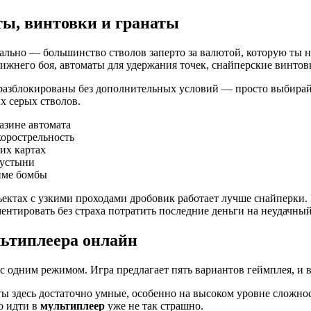
ты, винтовки и гранаты
льно — большинство стволов заперто за валютой, которую ты не
ближнего боя, автоматы для удержания точек, снайперские винто
 разблокированы без дополнительных условий — просто выбирай
х серых стволов.
азине автомата
орострельность
их картах
пустыни
име бомбы
ектах с узкими проходами дробовик работает лучше снайперки. 
ентировать без страха потратить последние деньги на неудачны
льтиплеера онлайн
с одним режимом. Игра предлагает пять вариантов геймплея, и в
ты здесь достаточно умные, особенно на высоком уровне сложнос
о идти в
мультиплеер
уже не так страшно.