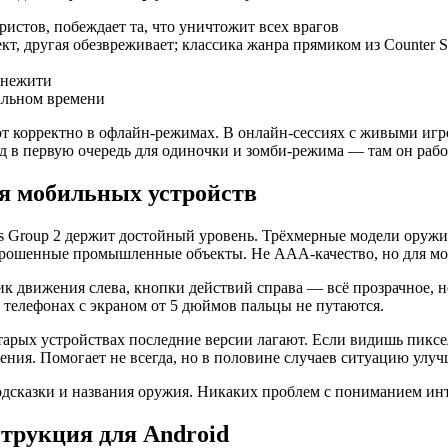
истов, побеждает та, что уничтожит всех врагов
, другая обезвреживает; классика жанра прямиком из Counter St
 нежити
альном времени
ют корректно в офлайн-режимах. В онлайн-сессиях с живыми игр
од в первую очередь для одиночки и зомби-режима — там он рабо
ля мобильных устройств
es Group 2 держит достойный уровень. Трёхмерные модели оружи
аброшенные промышленные объекты. Не AAA-качество, но для м
к движения слева, кнопки действий справа — всё прозрачное, н
а телефонах с экраном от 5 дюймов пальцы не путаются.
старых устройствах последние версии лагают. Если видишь пикс
ния. Помогает не всегда, но в половине случаев ситуацию улуч
одсказки и названия оружия. Никаких проблем с пониманием ин
трукция для Android