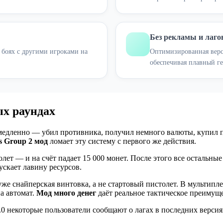
Без рекламы и лаго
х боях с другими игроками на
Оптимизированная верс
обеспечивая плавный г
ых раундах
я медленно — убил противника, получил немного валюты, купил
es Group 2 мод
ломает эту систему с первого же действия.
лет — и на счёт падает 15 000 монет. После этого все остальны
скает лавину ресурсов.
 уже снайперская винтовка, а не стартовый пистолет. В мультип
а автомат.
Мод много денег
даёт реальное тактическое преимущес
6.0 некоторые пользователи сообщают о лагах в последних верси