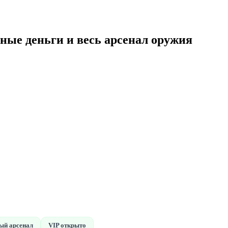
нные деньги и весь арсенал оружия
ый арсенал
VIP открыто