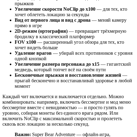
прыжков
Увеличение скорости NoClip до x100
— для тех, кто
хочет облететь локацию за секунды
Вид от первого лица и вид с дрона
— меняй камеру
прямо в игре
2D-режим (ортография)
— превращает трёхмерную
бродилку в классический платформер
FOV x100
— расширенный угол обзора для тех, кто
хочет видеть больше
Удаление врагов
— убирай всех противников с уровня
одной кнопкой
Увеличение размера персонажа до x15
— гигантский
медведь, который топчет всё на своём пути
Бесконечные прыжки и восстановление жизней
—
прыгай бесконечно и восстанавливай здоровье в любой
момент
Каждый чит включается и выключается отдельно. Можно
комбинировать: например, включить бессмертие и мод меню
бессмертие вместе с невидимостью — и просто гулять по
уровню, собирая монеты без единого врага рядом. Или
включить NoClip с максимальной скоростью и пролететь
сквозь всю локацию за несколько секунд.
Важно:
Super Bear Adventure — офлайн-игра,