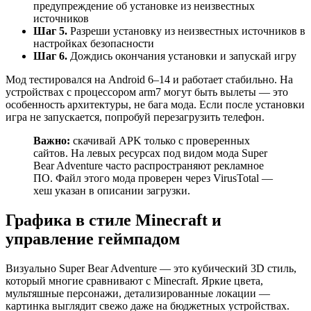
предупреждение об установке из неизвестных
источников
Шаг 5.
Разреши установку из неизвестных источников в
настройках безопасности
Шаг 6.
Дождись окончания установки и запускай игру
Мод тестировался на Android 6–14 и работает стабильно. На
устройствах с процессором arm7 могут быть вылеты — это
особенность архитектуры, не бага мода. Если после установки
игра не запускается, попробуй перезагрузить телефон.
Важно:
скачивай APK только с проверенных
сайтов. На левых ресурсах под видом мода Super
Bear Adventure часто распространяют рекламное
ПО. Файл этого мода проверен через VirusTotal —
хеш указан в описании загрузки.
Графика в стиле Minecraft и
управление геймпадом
Визуально Super Bear Adventure — это кубический 3D стиль,
который многие сравнивают с Minecraft. Яркие цвета,
мультяшные персонажи, детализированные локации —
картинка выглядит свежо даже на бюджетных устройствах.