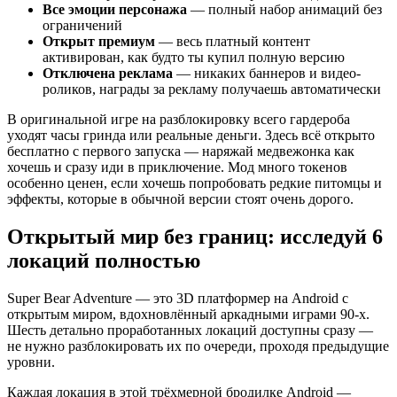
Все эмоции персонажа
— полный набор анимаций без
ограничений
Открыт премиум
— весь платный контент
активирован, как будто ты купил полную версию
Отключена реклама
— никаких баннеров и видео-
роликов, награды за рекламу получаешь автоматически
В оригинальной игре на разблокировку всего гардероба
уходят часы гринда или реальные деньги. Здесь всё открыто
бесплатно с первого запуска — наряжай медвежонка как
хочешь и сразу иди в приключение. Мод много токенов
особенно ценен, если хочешь попробовать редкие питомцы и
эффекты, которые в обычной версии стоят очень дорого.
Открытый мир без границ: исследуй 6
локаций полностью
Super Bear Adventure — это 3D платформер на Android с
открытым миром, вдохновлённый аркадными играми 90-х.
Шесть детально проработанных локаций доступны сразу —
не нужно разблокировать их по очереди, проходя предыдущие
уровни.
Каждая локация в этой трёхмерной бродилке Android —