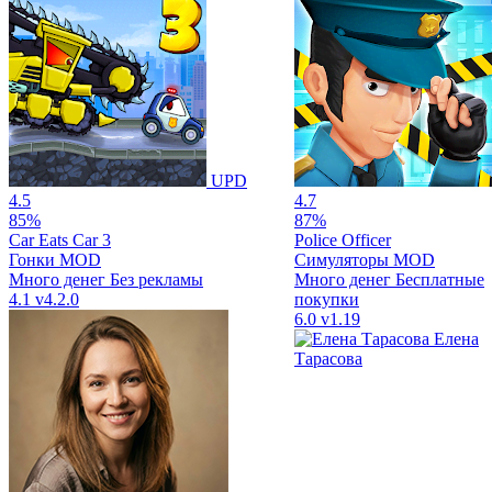
UPD
4.5
4.7
85%
87%
Car Eats Car 3
Police Officer
Гонки
MOD
Симуляторы
MOD
Много денег
Без рекламы
Много денег
Бесплатные
4.1
v4.2.0
покупки
6.0
v1.19
Елена
Тарасова