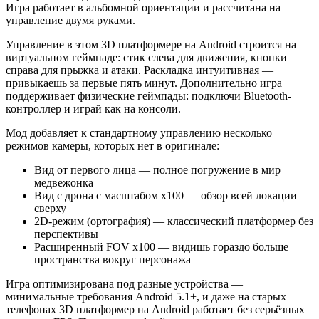
Игра работает в альбомной ориентации и рассчитана на
управление двумя руками.
Управление в этом 3D платформере на Android строится на
виртуальном геймпаде: стик слева для движения, кнопки
справа для прыжка и атаки. Раскладка интуитивная —
привыкаешь за первые пять минут. Дополнительно игра
поддерживает физические геймпады: подключи Bluetooth-
контроллер и играй как на консоли.
Мод добавляет к стандартному управлению несколько
режимов камеры, которых нет в оригинале:
Вид от первого лица — полное погружение в мир
медвежонка
Вид с дрона с масштабом x100 — обзор всей локации
сверху
2D-режим (ортография) — классический платформер без
перспективы
Расширенный FOV x100 — видишь гораздо больше
пространства вокруг персонажа
Игра оптимизирована под разные устройства —
минимальные требования Android 5.1+, и даже на старых
телефонах 3D платформер на Android работает без серьёзных