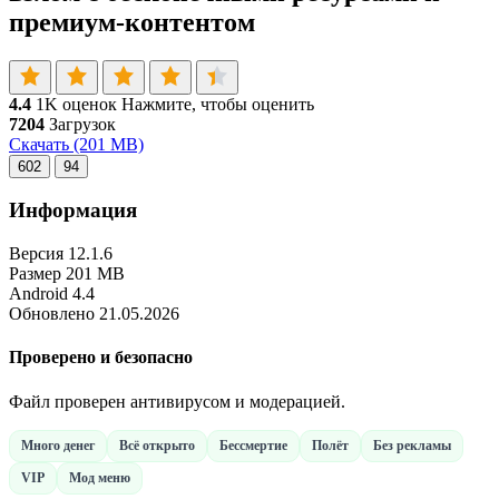
премиум-контентом
4.4
1K оценок
Нажмите, чтобы оценить
7204
Загрузок
Скачать
(201 MB)
602
94
Информация
Версия
12.1.6
Размер
201 MB
Android
4.4
Обновлено
21.05.2026
Проверено и безопасно
Файл проверен антивирусом и модерацией.
Много денег
Всё открыто
Бессмертие
Полёт
Без рекламы
VIP
Мод меню