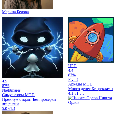
Марина Белова
UPD
4.4
87%
Fly it!
4.5
Аркады
MOD
87%
Много денег
Без рекламы
Nightmares
4.1
v1.5.3
Симуляторы
MOD
Никита
Премиум открыт
Без проверки
Орлов
лицензии
5.0
v1.4