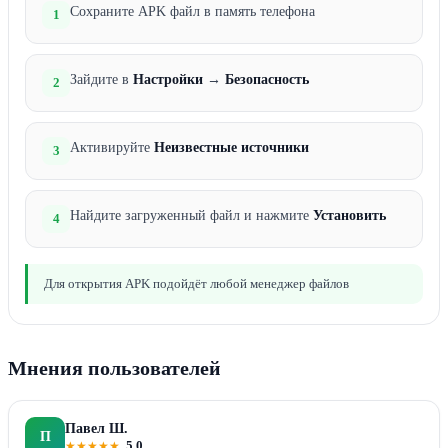
Сохраните APK файл в память телефона
1
Зайдите в
Настройки
→
Безопасность
2
Активируйте
Неизвестные источники
3
Найдите загруженный файл и нажмите
Установить
4
Для открытия APK подойдёт любой менеджер файлов
Мнения пользователей
Павел Ш.
П
★
★
★
★
★
5.0