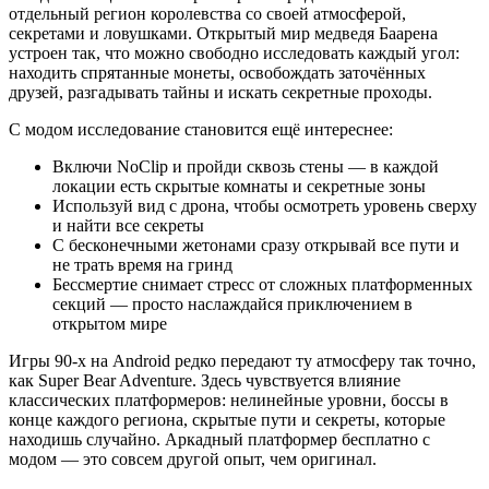
отдельный регион королевства со своей атмосферой,
секретами и ловушками. Открытый мир медведя Баарена
устроен так, что можно свободно исследовать каждый угол:
находить спрятанные монеты, освобождать заточённых
друзей, разгадывать тайны и искать секретные проходы.
С модом исследование становится ещё интереснее:
Включи NoClip и пройди сквозь стены — в каждой
локации есть скрытые комнаты и секретные зоны
Используй вид с дрона, чтобы осмотреть уровень сверху
и найти все секреты
С бесконечными жетонами сразу открывай все пути и
не трать время на гринд
Бессмертие снимает стресс от сложных платформенных
секций — просто наслаждайся приключением в
открытом мире
Игры 90-х на Android редко передают ту атмосферу так точно,
как Super Bear Adventure. Здесь чувствуется влияние
классических платформеров: нелинейные уровни, боссы в
конце каждого региона, скрытые пути и секреты, которые
находишь случайно. Аркадный платформер бесплатно с
модом — это совсем другой опыт, чем оригинал.