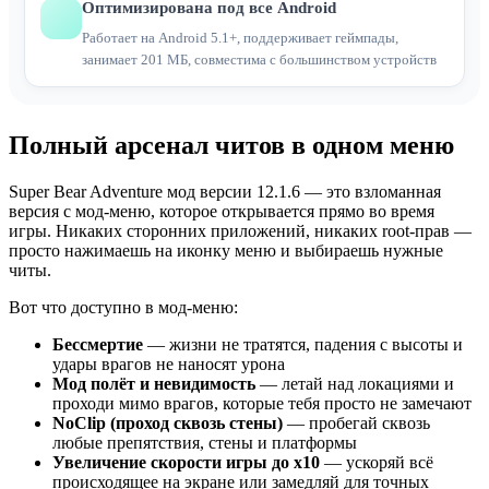
Оптимизирована под все Android
Работает на Android 5.1+, поддерживает геймпады,
занимает 201 МБ, совместима с большинством устройств
Полный арсенал читов в одном меню
Super Bear Adventure мод версии 12.1.6 — это взломанная
версия с мод-меню, которое открывается прямо во время
игры. Никаких сторонних приложений, никаких root-прав —
просто нажимаешь на иконку меню и выбираешь нужные
читы.
Вот что доступно в мод-меню:
Бессмертие
— жизни не тратятся, падения с высоты и
удары врагов не наносят урона
Мод полёт и невидимость
— летай над локациями и
проходи мимо врагов, которые тебя просто не замечают
NoClip (проход сквозь стены)
— пробегай сквозь
любые препятствия, стены и платформы
Увеличение скорости игры до x10
— ускоряй всё
происходящее на экране или замедляй для точных