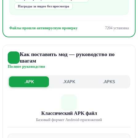
Награды за видео без просмотра
Файлы прошли антивирусную проверку
7204 установка
Как поставить мод — руководство по
шагам
Полное руководство
.APK
.XAPK
.APKS
Классический APK файл
Базовый формат Android-приложений