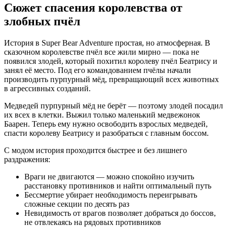
Сюжет спасения королевства от
злобных пчёл
История в Super Bear Adventure простая, но атмосферная. В
сказочном королевстве пчёл все жили мирно — пока не
появился злодей, который похитил королеву пчёл Беатрису и
занял её место. Под его командованием пчёлы начали
производить пурпурный мёд, превращающий всех животных
в агрессивных созданий.
Медведей пурпурный мёд не берёт — поэтому злодей посадил
их всех в клетки. Выжил только маленький медвежонок
Баарен. Теперь ему нужно освободить взрослых медведей,
спасти королеву Беатрису и разобраться с главным боссом.
С модом история проходится быстрее и без лишнего
раздражения:
Враги не двигаются — можно спокойно изучить
расстановку противников и найти оптимальный путь
Бессмертие убирает необходимость переигрывать
сложные секции по десять раз
Невидимость от врагов позволяет добраться до боссов,
не отвлекаясь на рядовых противников