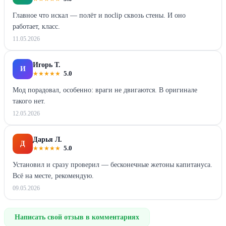
Главное что искал — полёт и noclip сквозь стены. И оно
работает, класс.
11.05.2026
Игорь Т.
И
★
★
★
★
★
5.0
Мод порадовал, особенно: враги не двигаются. В оригинале
такого нет.
12.05.2026
Дарья Л.
Д
★
★
★
★
★
5.0
Установил и сразу проверил — бесконечные жетоны капитануса.
Всё на месте, рекомендую.
09.05.2026
Написать свой отзыв в комментариях