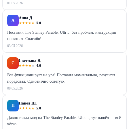
01.05.2026
Анна Д.
А
★
★
★
★
★
5.0
Поставил The Stanley Parable: Ultr… без проблем, инструкция
понятная. Спасибо!
03.05.2026
Светлана Я.
С
★
★
★
★
★
4.0
Всё функционирует на ура! Поставил моментально, результат
порадовал. Однозначно советую.
08.05.2026
Павел Ш.
П
★
★
★
★
★
5.0
Давно искал мод на The Stanley Parable: Ultr…, тут нашёл — всё
чётко.