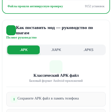
Файлы прошли антивирусную проверку
9152 установок
Как поставить мод — руководство по
шагам
Полное руководство
.APK
.XAPK
.APKS
Классический APK файл
Базовый формат Android-приложений
Сохраните APK файл в память телефона
1