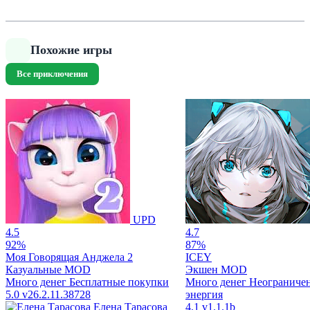
Похожие игры
Все приключения
UPD
4.5
4.7
92%
87%
Моя Говорящая Анджела 2
ICEY
Казуальные
MOD
Экшен
MOD
Много денег
Бесплатные покупки
Много денег
Неограниче
5.0
v26.2.11.38728
энергия
Елена Тарасова
4.1
v1.1.1b