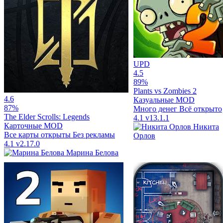
UPD
4.5
89%
Plants vs Zombies 2
4.6
Казуальные
MOD
87%
Много денег
Всё открыто
The Elder Scrolls: Legends
4.1
v13.1.1
Карточные
MOD
Никита
Все карты открыты
Без рекламы
Орлов
4.1
v2.17.0
Марина Белова