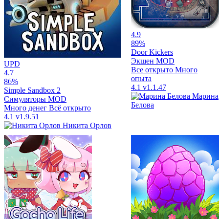
4.9
89%
Door Kickers
Экшен
MOD
UPD
Все открыто
Много
4.7
опыта
86%
4.1
v1.1.47
Simple Sandbox 2
Марина
Симуляторы
MOD
Белова
Много денег
Всё открыто
4.1
v1.9.51
Никита Орлов