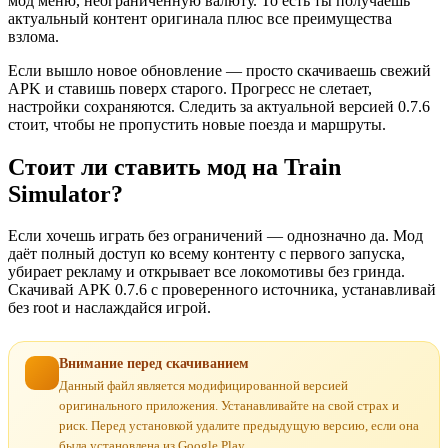
мод меню, неограниченную валюту. То есть ты получаешь
актуальный контент оригинала плюс все преимущества
взлома.
Если вышло новое обновление — просто скачиваешь свежий
APK и ставишь поверх старого. Прогресс не слетает,
настройки сохраняются. Следить за актуальной версией 0.7.6
стоит, чтобы не пропустить новые поезда и маршруты.
Стоит ли ставить мод на Train
Simulator?
Если хочешь играть без ограничений — однозначно да. Мод
даёт полный доступ ко всему контенту с первого запуска,
убирает рекламу и открывает все локомотивы без гринда.
Скачивай APK 0.7.6 с проверенного источника, устанавливай
без root и наслаждайся игрой.
Внимание перед скачиванием
Данный файл является модифицированной версией
оригинального приложения. Устанавливайте на свой страх и
риск. Перед установкой удалите предыдущую версию, если она
была установлена из Google Play.