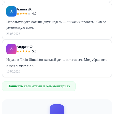
Алина Ж.
А
★
★
★
★
★
4.0
Использую уже больше двух недель — никаких проблем. Смело
рекомендую всем.
28.05.2026
Андрей Ф.
А
★
★
★
★
★
5.0
Играю в Train Simulator каждый день, затягивает. Мод убрал всю
нудную прокачку.
16.05.2026
Написать свой отзыв в комментариях