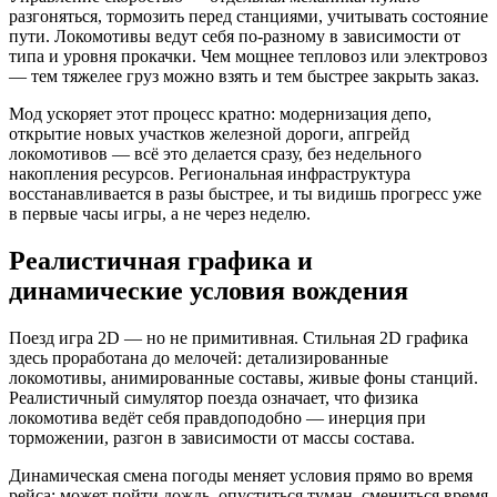
разгоняться, тормозить перед станциями, учитывать состояние
пути. Локомотивы ведут себя по-разному в зависимости от
типа и уровня прокачки. Чем мощнее тепловоз или электровоз
— тем тяжелее груз можно взять и тем быстрее закрыть заказ.
Мод ускоряет этот процесс кратно: модернизация депо,
открытие новых участков железной дороги, апгрейд
локомотивов — всё это делается сразу, без недельного
накопления ресурсов. Региональная инфраструктура
восстанавливается в разы быстрее, и ты видишь прогресс уже
в первые часы игры, а не через неделю.
Реалистичная графика и
динамические условия вождения
Поезд игра 2D — но не примитивная. Стильная 2D графика
здесь проработана до мелочей: детализированные
локомотивы, анимированные составы, живые фоны станций.
Реалистичный симулятор поезда означает, что физика
локомотива ведёт себя правдоподобно — инерция при
торможении, разгон в зависимости от массы состава.
Динамическая смена погоды меняет условия прямо во время
рейса: может пойти дождь, опуститься туман, смениться время