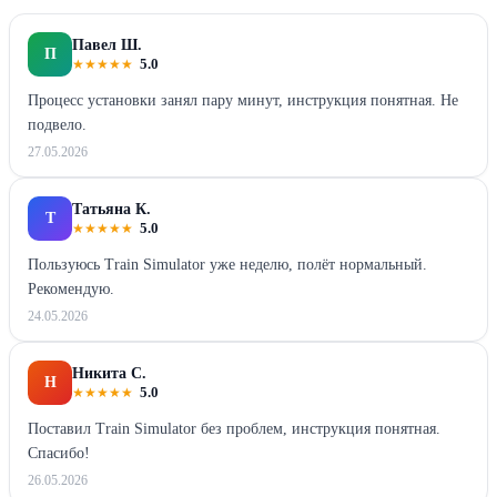
Павел Ш.
П
★
★
★
★
★
5.0
Процесс установки занял пару минут, инструкция понятная. Не
подвело.
27.05.2026
Татьяна К.
Т
★
★
★
★
★
5.0
Пользуюсь Train Simulator уже неделю, полёт нормальный.
Рекомендую.
24.05.2026
Никита С.
Н
★
★
★
★
★
5.0
Поставил Train Simulator без проблем, инструкция понятная.
Спасибо!
26.05.2026