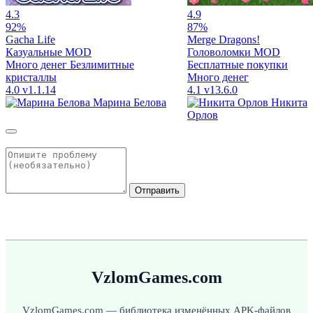
4.3
4.9
92%
87%
Gacha Life
Merge Dragons!
Казуальные
MOD
Головоломки
MOD
Много денег
Безлимитные
Бесплатные покупки
кристаллы
Много денег
4.0
v1.1.14
4.1
v13.6.0
Марина Белова
Никита
Орлов
Отправить
VzlomGames.com
VzlomGames.com — библиотека изменённых APK-файлов