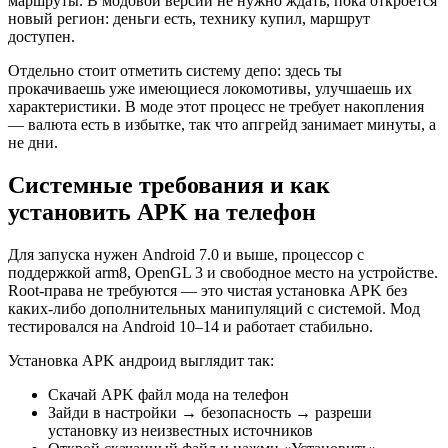
маршруты. В модовой версии не нужно ждать, пока откроется
новый регион: деньги есть, технику купил, маршрут
доступен.
Отдельно стоит отметить систему депо: здесь ты
прокачиваешь уже имеющиеся локомотивы, улучшаешь их
характеристики. В моде этот процесс не требует накопления
— валюта есть в избытке, так что апгрейд занимает минуты, а
не дни.
Системные требования и как
установить APK на телефон
Для запуска нужен Android 7.0 и выше, процессор с
поддержкой arm8, OpenGL 3 и свободное место на устройстве.
Root-права не требуются — это чистая установка APK без
каких-либо дополнительных манипуляций с системой. Мод
тестировался на Android 10–14 и работает стабильно.
Установка APK андроид выглядит так:
Скачай APK файл мода на телефон
Зайди в настройки → безопасность → разреши
установку из неизвестных источников