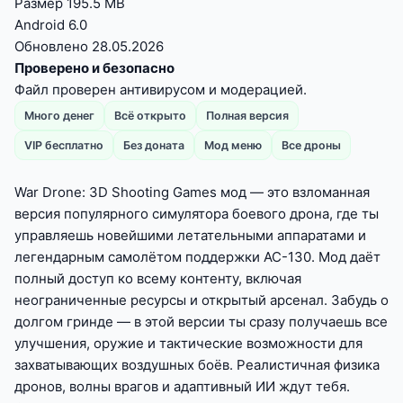
Размер
195.5 MB
Android
6.0
Обновлено
28.05.2026
Проверено и безопасно
Файл проверен антивирусом и модерацией.
Много денег
Всё открыто
Полная версия
VIP бесплатно
Без доната
Мод меню
Все дроны
War Drone: 3D Shooting Games мод — это взломанная
версия популярного симулятора боевого дрона, где ты
управляешь новейшими летательными аппаратами и
легендарным самолётом поддержки AC-130. Мод даёт
полный доступ ко всему контенту, включая
неограниченные ресурсы и открытый арсенал. Забудь о
долгом гринде — в этой версии ты сразу получаешь все
улучшения, оружие и тактические возможности для
захватывающих воздушных боёв. Реалистичная физика
дронов, волны врагов и адаптивный ИИ ждут тебя.