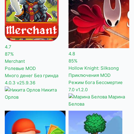
4.7
4.8
87%
85%
Merchant
Hollow Knight: Silksong
Ролевые
MOD
Приключения
MOD
Много денег
Без гринда
Режим бога
Бессмертие
4.0.3
v25.9.36
7.0
v1.2.0
Никита
Марина
Орлов
Белова