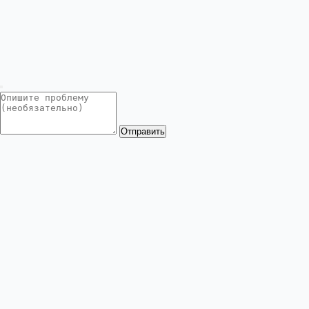
Отправить
VzlomGames.com
VzlomGames.com — библиотека изменённых APK-
файлов для Android. Протестированные моды с
игровым меню, безлимитной валютой,