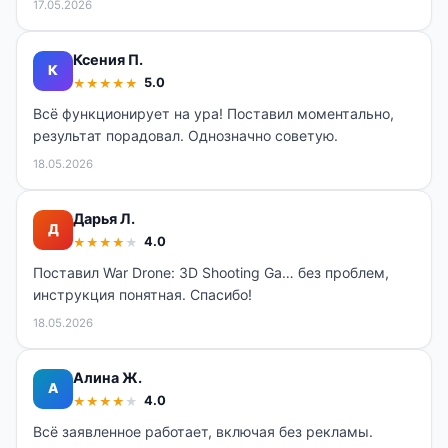
17.05.2026
Ксения П.
К
5.0
★
★
★
★
★
Всё функционирует на ура! Поставил моментально,
результат порадовал. Однозначно советую.
18.05.2026
Дарья Л.
Д
4.0
★
★
★
★
★
Поставил War Drone: 3D Shooting Ga… без проблем,
инструкция понятная. Спасибо!
18.05.2026
Алина Ж.
А
4.0
★
★
★
★
★
Всё заявленное работает, включая без рекламы.