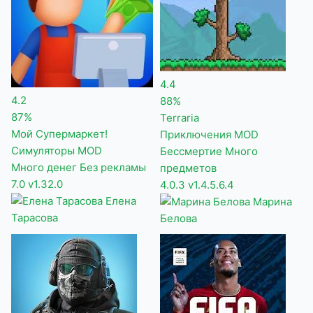
4.4
4.2
88%
87%
Terraria
Мой Супермаркет!
Приключения
MOD
Симуляторы
MOD
Бессмертие
Много
Много денег
Без рекламы
предметов
7.0
v1.32.0
4.0.3
v1.4.5.6.4
Елена
Марина
Тарасова
Белова