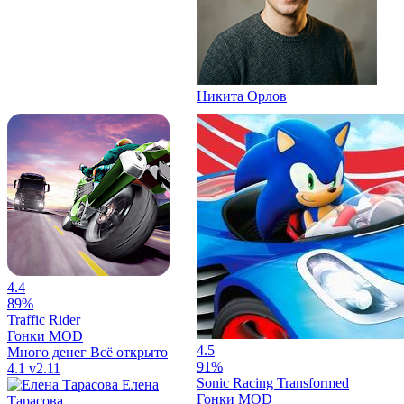
Никита Орлов
4.4
89%
Traffic Rider
Гонки
MOD
4.5
Много денег
Всё открыто
91%
4.1
v2.11
Sonic Racing Transformed
Елена
Гонки
MOD
Тарасова