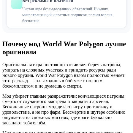
Без рекламы и платежей
Чистая игра без надоедливых объявлений. Никаких
микротранзакций и платных подписок, полная версия
бесплатно.
Почему мод World War Polygon лучше
оригинала
Оригинальная игра постоянно заставляет беречь патроны,
умирать на сложных участках и гриндить ресурсы ради
нового оружия. World War Polygon взлом полностью меняет
этот расклад — ты заходишь в бой уже с полным
боекомплектом и не думаешь о смерти.
Мод убирает главные раздражители: кончающиеся патроны,
смерть от случайного выстрела и закрытый арсенал.
Бесконечные патроны мод делают игру про тактику и
удовольствие, а не про фарм. Бессмертие в шутере особенно
ощущается на сложных миссиях, где враги буквально
засыпают тебя огнём.
Мод меню читы открывает всё это одним переключателем