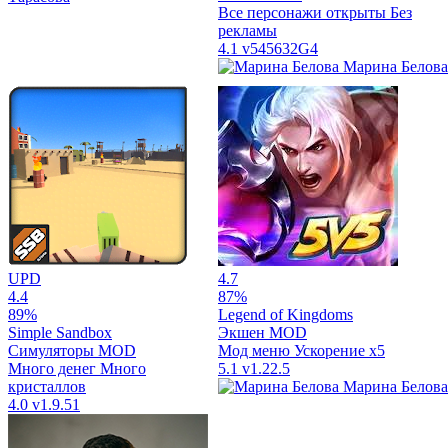
Все персонажи открыты
Без
рекламы
4.1
v545632G4
Марина Белова
UPD
4.7
4.4
87%
89%
Legend of Kingdoms
Simple Sandbox
Экшен
MOD
Симуляторы
MOD
Мод меню
Ускорение x5
Много денег
Много
5.1
v1.22.5
кристаллов
Марина Белова
4.0
v1.9.51