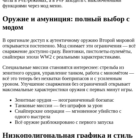
читы в PvE-режимах, а в PvP заходить с выключенными
функциями через мод меню.
Оружие и амуниция: полный выбор с
модом
В оригинале доступ к аутентичному оружию Второй мировой
открывается постепенно. Мод снимает эти ограничения — всё
снаряжение доступно сразу. Винтовки, пистолеты-пулемёты,
снайперки эпохи WW2 с реальными характеристиками.
Специальные миссии становятся интереснее: стрельба из
зенитного орудия, управление танком, работа с миномётом —
всё это теперь без нехватки боеприпасов и с усиленным
уроном. Улучшение снаряжения без ограничений открывает
максимальные характеристики оружия с первых минут игры.
Зенитные орудия — неограниченный боезапас
Танковые миссии — без штрафов за урон
Снайперские операции — мгновенное убийство с
одного выстрела
Всё оружие разблокировано с первого запуска
Низкополигональная графика и стиль