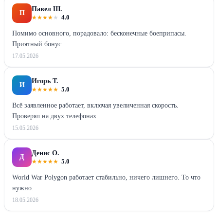
Павел Ш.
П
★
★
★
★
★
4.0
Помимо основного, порадовало: бесконечные боеприпасы.
Приятный бонус.
17.05.2026
Игорь Т.
И
★
★
★
★
★
5.0
Всё заявленное работает, включая увеличенная скорость.
Проверял на двух телефонах.
15.05.2026
Денис О.
Д
★
★
★
★
★
5.0
World War Polygon работает стабильно, ничего лишнего. То что
нужно.
18.05.2026