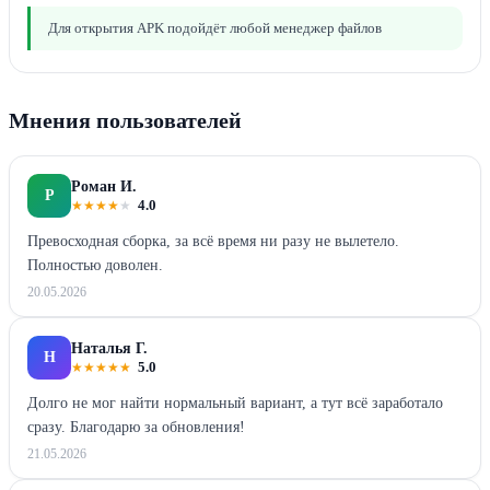
Для открытия APK подойдёт любой менеджер файлов
Мнения пользователей
Роман И.
Р
★
★
★
★
★
4.0
Превосходная сборка, за всё время ни разу не вылетело.
Полностью доволен.
20.05.2026
Наталья Г.
Н
★
★
★
★
★
5.0
Долго не мог найти нормальный вариант, а тут всё заработало
сразу. Благодарю за обновления!
21.05.2026