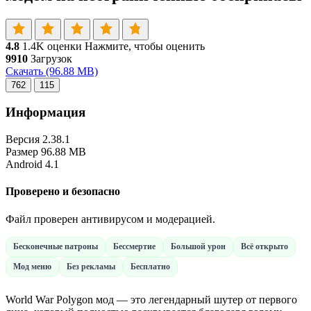
4.8
1.4K оценки
Нажмите, чтобы оценить
9910
Загрузок
Скачать
(96.88 MB)
762
115
Информация
Версия
2.38.1
Размер
96.88 MB
Android
4.1
Проверено и безопасно
Файл проверен антивирусом и модерацией.
Бесконечные патроны
Бессмертие
Большой урон
Всё открыто
Мод меню
Без рекламы
Бесплатно
World War Polygon мод — это легендарный шутер от первого