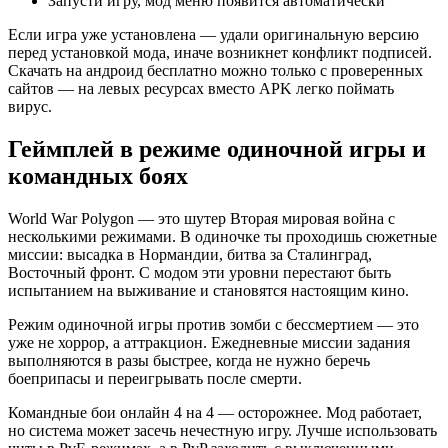
Запусти игру, мод меню появится автоматически
Если игра уже установлена — удали оригинальную версию
перед установкой мода, иначе возникнет конфликт подписей.
Скачать на андроид бесплатно можно только с проверенных
сайтов — на левых ресурсах вместо APK легко поймать
вирус.
Геймплей в режиме одиночной игры и
командных боях
World War Polygon — это шутер Вторая мировая война с
несколькими режимами. В одиночке ты проходишь сюжетные
миссии: высадка в Нормандии, битва за Сталинград,
Восточный фронт. С модом эти уровни перестают быть
испытанием на выживание и становятся настоящим кино.
Режим одиночной игры против зомби с бессмертием — это
уже не хоррор, а аттракцион. Ежедневные миссии задания
выполняются в разы быстрее, когда не нужно беречь
боеприпасы и переигрывать после смерти.
Командные бои онлайн 4 на 4 — осторожнее. Мод работает,
но система может засечь нечестную игру. Лучше использовать