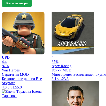
Все экшен-игры
UPD
4
4.4
87%
87%
Apex Racing
War Heroes
Гонки
MOD
Стратегии
MOD
Много денег
Бесплатные покупк
Бесконечные деньги
Все
8.1
v1.23.3
открыто
4.0.3
v1.55.0
Елена
Тарасова