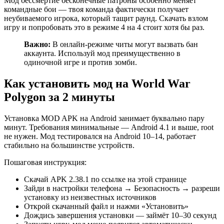
Мод бессмертие бесконечные патроны особенно меняет
командные бои — твоя команда фактически получает
неубиваемого игрока, который тащит раунд. Скачать взлом
игру и попробовать это в режиме 4 на 4 стоит хотя бы раз.
Важно:
В онлайн-режиме читы могут вызвать бан
аккаунта. Используй мод преимущественно в
одиночной игре и против зомби.
Как установить мод на World War
Polygon за 2 минуты
Установка MOD APK на Android занимает буквально пару
минут. Требования минимальные — Android 4.1 и выше, root
не нужен. Мод тестировался на Android 10–14, работает
стабильно на большинстве устройств.
Пошаговая инструкция:
Скачай APK 2.38.1 по ссылке на этой странице
Зайди в настройки телефона → Безопасность → разреши
установку из неизвестных источников
Открой скачанный файл и нажми «Установить»
Дождись завершения установки — займёт 10–30 секунд