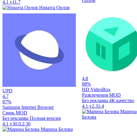
Орлов
4.1
v11.7
Никита Орлов
4.8
88%
HD VideoBox
UPD
Развлечения
MOD
4.7
Без рекламы
4К качество
87%
4.1
v2.31.4
Samsung Internet Browser
Марина
Связь
MOD
Белова
Без рекламы
Полная версия
4.1
v30.0.2.30
Марина Белова