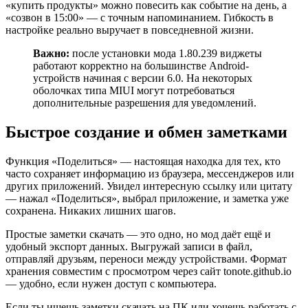
«купить продукты» можно повесить как событие на день, а
«созвон в 15:00» — с точным напоминанием. Гибкость в
настройке реально выручает в повседневной жизни.
Важно:
после установки мода 1.80.239 виджеты
работают корректно на большинстве Android-
устройств начиная с версии 6.0. На некоторых
оболочках типа MIUI могут потребоваться
дополнительные разрешения для уведомлений.
Быстрое создание и обмен заметками
Функция «Поделиться» — настоящая находка для тех, кто
часто сохраняет информацию из браузера, мессенджеров или
других приложений. Увидел интересную ссылку или цитату
— нажал «Поделиться», выбрал приложение, и заметка уже
сохранена. Никаких лишних шагов.
Простые заметки скачать — это одно, но мод даёт ещё и
удобный экспорт данных. Выгружай записи в файл,
отправляй друзьям, переноси между устройствами. Формат
хранения совместим с просмотром через сайт tonote.github.io
— удобно, если нужен доступ с компьютера.
Если ты ищешь заметки скачать на ПК или хочешь работать с