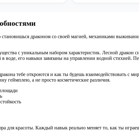
собностями
но становишься драконом со своей магией, механиками выживани
ества с уникальным набором характеристик. Лесной дракон сил
 в воде, его навыки завязаны на управлении водной стихией. П
дракона тебе откроются и как ты будешь взаимодействовать с м
ину геймплею, а не просто косметические различия.
 площади
ь
стойкость
ра для красоты. Каждый навык реально меняет то, как ты играе