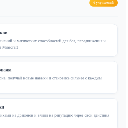
6 улучшений
ыков
инаний и магических способностей для боя, передвижения и
 Minecraft
онажа
она, получай новые навыки и становись сильнее с каждым
ки
иками на драконов и влияй на репутацию через свои действия