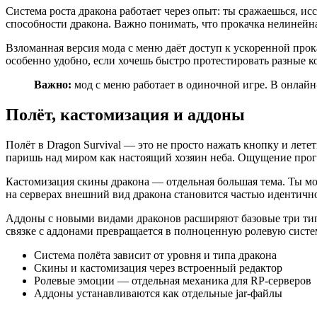
Система роста дракона работает через опыт: ты сражаешься, 
способности дракона. Важно понимать, что прокачка нелинейн
Взломанная версия мода с меню даёт доступ к ускоренной про
особенно удобно, если хочешь быстро протестировать разные к
Важно:
мод с меню работает в одиночной игре. В онлайн
Полёт, кастомизация и аддоны
Полёт в Dragon Survival — это не просто нажать кнопку и лете
паришь над миром как настоящий хозяин неба. Ощущение прогр
Кастомизация скины дракона — отдельная большая тема. Ты мо
на серверах внешний вид дракона становится частью идентичн
Аддоны с новыми видами драконов расширяют базовые три типа
связке с аддонами превращается в полноценную ролевую систе
Система полёта зависит от уровня и типа дракона
Скины и кастомизация через встроенный редактор
Ролевые эмоции — отдельная механика для RP-серверов
Аддоны устанавливаются как отдельные jar-файлы