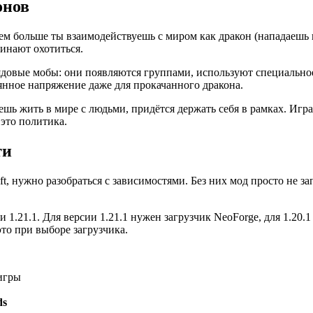
онов
 Чем больше ты взаимодействуешь с миром как дракон (нападаешь
чинают охотиться.
рядовые мобы: они появляются группами, используют специально
янное напряжение даже для прокачанного дракона.
шь жить в мире с людьми, придётся держать себя в рамках. Игра
это политика.
ти
aft, нужно разобраться с зависимостями. Без них мод просто не 
.1 и 1.21.1. Для версии 1.21.1 нужен загрузчик NeoForge, для 1.20
то при выборе загрузчика.
 игры
ds