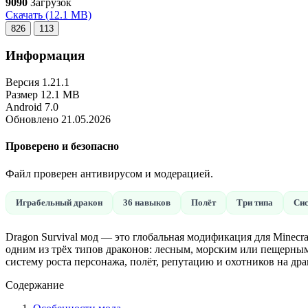
9090
Загрузок
Скачать
(12.1 MB)
826
113
Информация
Версия
1.21.1
Размер
12.1 MB
Android
7.0
Обновлено
21.05.2026
Проверено и безопасно
Файл проверен антивирусом и модерацией.
Играбельный дракон
36 навыков
Полёт
Три типа
Сис
Dragon Survival мод — это глобальная модификация для Minecra
одним из трёх типов драконов: лесным, морским или пещерны
систему роста персонажа, полёт, репутацию и охотников на дра
Содержание