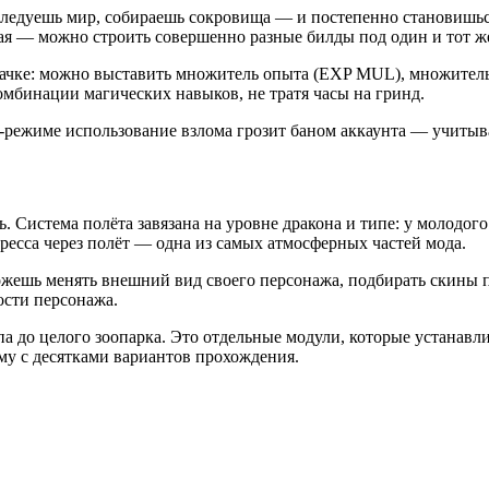
исследуешь мир, собираешь сокровища — и постепенно становиш
ая — можно строить совершенно разные билды под один и тот же
качке: можно выставить множитель опыта (EXP MUL), множитель
омбинации магических навыков, не тратя часы на гринд.
-режиме использование взлома грозит баном аккаунта — учитыва
ть. Система полёта завязана на уровне дракона и типе: у молодо
есса через полёт — одна из самых атмосферных частей мода.
жешь менять внешний вид своего персонажа, подбирать скины п
ости персонажа.
 до целого зоопарка. Это отдельные модули, которые устанавли
му с десятками вариантов прохождения.