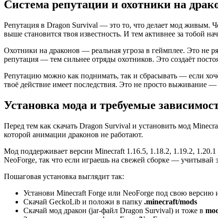
Система репутации и охотники на драк
Репутация в Dragon Survival — это то, что делает мод живым.
выше становится твоя известность. И тем активнее за тобой на
Охотники на драконов — реальная угроза в геймплее. Это не 
репутация — тем сильнее отряды охотников. Это создаёт посто
Репутацию можно как поднимать, так и сбрасывать — если хоче
твоё действие имеет последствия. Это не просто выживание — 
Установка мода и требуемые зависимос
Перед тем как скачать Dragon Survival и установить мод Minecr
которой анимации драконов не работают.
Мод поддерживает версии Minecraft 1.16.5, 1.18.2, 1.19.2, 1.20
NeoForge, так что если играешь на свежей сборке — учитывай э
Пошаговая установка выглядит так:
Установи Minecraft Forge или NeoForge под свою версию
Скачай GeckoLib и положи в папку
.minecraft/mods
Скачай мод дракон (jar-файл Dragon Survival) и тоже в
mo