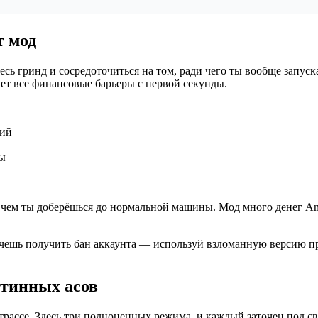
т мод
есь гринд и сосредоточиться на том, ради чего ты вообще запуск
ает все финансовые барьеры с первой секунды.
ний
ты
 чем ты доберёшься до нормальной машины. Мод много денег And
очешь получить бан аккаунта — используй взломанную версию 
стинных асов
 трассе. Здесь три полноценных режима, и каждый заточен под с