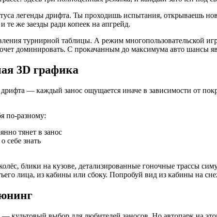
атуса легенды дрифта. Ты проходишь испытания, открываешь но
 те же заезды ради копеек на апгрейд.
авления турнирной таблицы. А режим многопользовательской игры
хочет доминировать. С прокачанным до максимума авто шансы я
ная 3D графика
дрифта — каждый занос ощущается иначе в зависимости от покрыт
я по-разному:
янно тянет в занос
о себе знать
колёс, блики на кузове, детализированные гоночные трассы симу
ьего лица, из кабины или сбоку. Попробуй вид из кабины на сн
тюнинг
 культовый выбор для любителей заносов. Но автопарк на этом