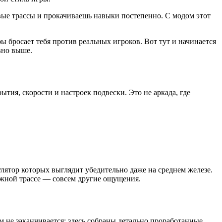
вые трассы и прокачиваешь навыки постепенно. С модом этот
 бросает тебя против реальных игроков. Вот тут и начинается
вно выше.
ия, скорости и настроек подвески. Это не аркада, где
лятор которых выглядит убедительно даже на среднем железе.
ежной трассе — совсем другие ощущения.
 не заканчивается: здесь собраны детально проработанные