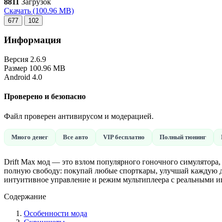
8811
Загрузок
Скачать
(100.96 MB)
677
102
Информация
Версия
2.6.9
Размер
100.96 MB
Android
4.0
Проверено и безопасно
Файл проверен антивирусом и модерацией.
Много денег
Все авто
VIP бесплатно
Полный тюнинг
Drift Max мод — это взлом популярного гоночного симулятора,
полную свободу: покупай любые спорткары, улучшай каждую д
интуитивное управление и режим мультиплеера с реальными и
Содержание
Особенности мода