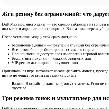
Жги резину без ограничений: что даруе
Drift Max мод много денег — это способ выбросить из головы в
под колёс и адреналине на поворотах. Взломанная версия убир
После установки мода у тебя сразу доступно:
Бесконечные деньги — покупай и улучшай без ограниче
Все автомобили разблокированы с самого старта
Полный тюнинг доступен без накопления игровой валю
Бесплатные покупки — никаких реальных трат
VIP-режим активирован по умолчанию
Оригинальная игра заставляет часами фармить монеты, прежде
ничто не мешает оттачивать технику дрифта.
Важно:
В онлайн-режиме мод могут заметить. Если не х
профиле.
Три режима гонок и мультиплеер для и
Drift Max на андроид — это не просто нарезать круги по одной