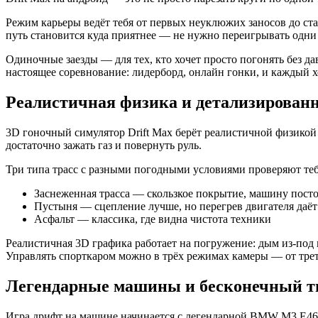
Режим карьеры ведёт тебя от первых неуклюжих заносов до ст
путь становится куда приятнее — не нужно переигрывать одни и
Одиночные заезды — для тех, кто хочет просто погонять без д
настоящее соревнование: лидерборд, онлайн гонки, и каждый 
Реалистичная физика и детализирован
3D гоночный симулятор Drift Max берёт реалистичной физикой 
достаточно зажать газ и повернуть руль.
Три типа трасс с разными погодными условиями проверяют теб
Заснеженная трасса — скользкое покрытие, машину посто
Пустыня — сцепление лучше, но перегрев двигателя даёт 
Асфальт — классика, где видна чистота техники
Реалистичная 3D графика работает на погружение: дым из-под 
Управлять спорткаром можно в трёх режимах камеры — от трет
Легендарные машины и бесконечный 
Игра дрифт на машине начинается с легендарной BMW M3 E46 —