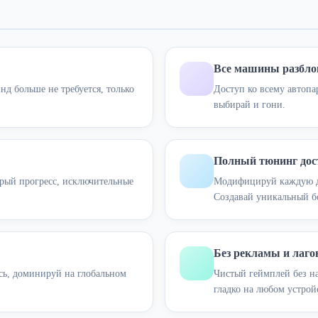
Все машины разбл
д больше не требуется, только
Доступ ко всему автопа
выбирай и гони.
Полный тюнинг дос
рый прогресс, исключительные
Модифицируй каждую де
Создавай уникальный б
Без рекламы и лаго
сь, доминируй на глобальном
Чистый геймплей без н
гладко на любом устрой