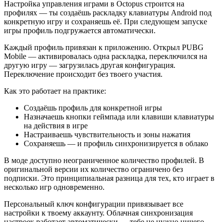
Настройка управления играми в Octopus строится на
профилях — ты создаёшь раскладку клавиатуры Android под
конкретную игру и сохраняешь её. При следующем запуске
игры профиль подгружается автоматически.
Каждый профиль привязан к приложению. Открыл PUBG
Mobile — активировалась одна раскладка, переключился на
другую игру — загрузилась другая конфигурация.
Переключение происходит без твоего участия.
Как это работает на практике:
Создаёшь профиль для конкретной игры
Назначаешь кнопки геймпада или клавиши клавиатуры
на действия в игре
Настраиваешь чувствительность и зоны нажатия
Сохраняешь — и профиль синхронизируется в облако
В моде доступно неограниченное количество профилей. В
оригинальной версии их количество ограничено без
подписки. Это принципиальная разница для тех, кто играет в
несколько игр одновременно.
Персональный ключ конфигурации привязывает все
настройки к твоему аккаунту. Облачная синхронизация
настроек работает автоматически — тебе не нужно ничего