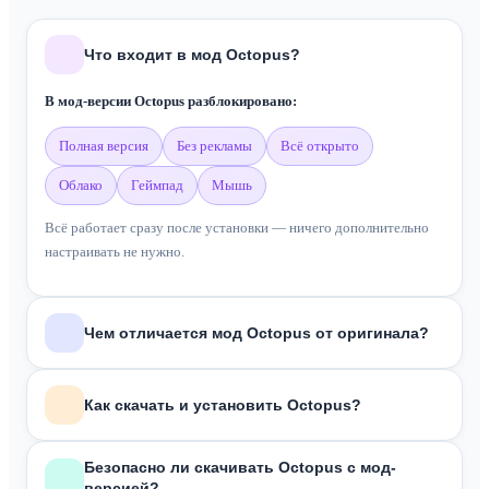
Что входит в мод Octopus?
В мод-версии Octopus разблокировано:
полная версия
без рекламы
всё открыто
облако
геймпад
мышь
Всё работает сразу после установки — ничего дополнительно
настраивать не нужно.
Чем отличается мод Octopus от оригинала?
В отличие от оригинальной версии из Google Play, мод
Octopus
Как скачать и установить Octopus?
включает:
Полная версия Pro разблокирована
Зависит от формата скачанного файла:
Безопасно ли скачивать Octopus с мод-
Без рекламы
версией?