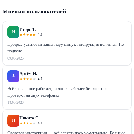
Мнения пользователей
Игорь Т.
И
★
★
★
★
★
5.0
Процесс установки занял пару минут, инструкция понятная. Не
подвело.
09.05.2026
Артём Н.
А
★
★
★
★
★
4.0
Всё заявленное работает, включая работает без root-прав.
Проверял на двух телефонах.
18.05.2026
Никита С.
Н
★
★
★
★
★
4.0
Следовал инструкции — всё запустилось моментально. Большое