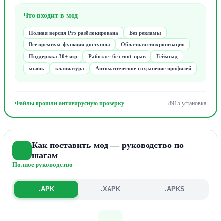
Что входит в мод
Полная версия Pro разблокирована
Без рекламы
Все премиум-функции доступны
Облачная синхронизация
Поддержка 30+ игр
Работает без root-прав
Геймпад
мышь
клавиатура
Автоматическое сохранение профилей
Файлы прошли антивирусную проверку
8915 установка
Как поставить мод — руководство по
шагам
Полное руководство
.APK
.XAPK
.APKS