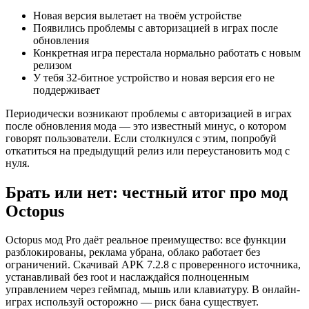
Новая версия вылетает на твоём устройстве
Появились проблемы с авторизацией в играх после
обновления
Конкретная игра перестала нормально работать с новым
релизом
У тебя 32-битное устройство и новая версия его не
поддерживает
Периодически возникают проблемы с авторизацией в играх
после обновления мода — это известный минус, о котором
говорят пользователи. Если столкнулся с этим, попробуй
откатиться на предыдущий релиз или переустановить мод с
нуля.
Брать или нет: честный итог про мод
Octopus
Octopus мод Pro даёт реальное преимущество: все функции
разблокированы, реклама убрана, облако работает без
ограничений. Скачивай APK 7.2.8 с проверенного источника,
устанавливай без root и наслаждайся полноценным
управлением через геймпад, мышь или клавиатуру. В онлайн-
играх используй осторожно — риск бана существует.