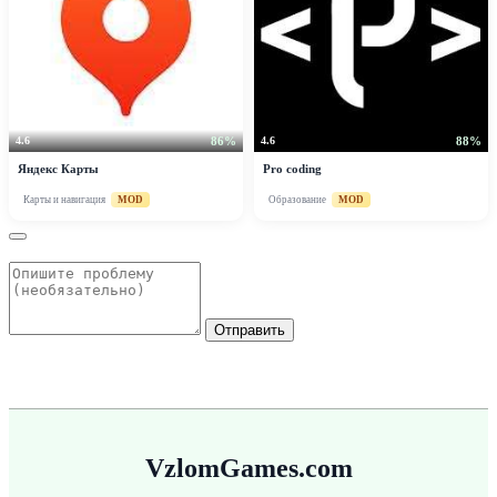
86%
88%
4.6
4.6
Яндекс Карты
Pro coding
Карты и навигация
MOD
Образование
MOD
Отправить
VzlomGames.com