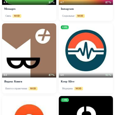
87%
87%
4.3
4.7
Messages
Instagram
Связь
MOD
Социальные
MOD
UPD
87%
91%
4.6
4.6
Яндекс Книги
Keep Alive
Книги и справочники
MOD
Медицина
MOD
UPD