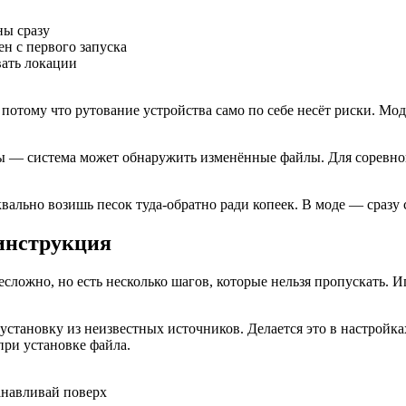
ы сразу
н с первого запуска
вать локации
, потому что рутование устройства само по себе несёт риски. М
 — система может обнаружить изменённые файлы. Для соревнов
квально возишь песок туда-обратно ради копеек. В моде — сразу
 инструкция
ложно, но есть несколько шагов, которые нельзя пропускать. Иг
становку из неизвестных источников. Делается это в настройк
при установке файла.
анавливай поверх