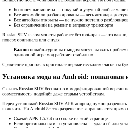
Бесконечные монеты — покупай и улучшай любые машин
Все автомобили разблокированы — весь автопарк доступе
Все автобазы открыты — не нужно поэтапно разблокиро
Без ограничений на ремонт и заправку транспорта
Russian SUV взлом монеты работает без root-прав — это важно
поверх оригинала или с нуля.
Важно:
онлайн-турниры с модом могут вызвать проблемы
одиночной игре мод работает стабильно.
Сравнение простое: в оригинале первые несколько часов ты бу
Установка мода на Android: пошаговая
Скачать Russian SUV бесплатно в модифицированной версии нес
совместимость, подойдёт даже старым устройствам.
Перед установкой Russian SUV APK андроид нужно разрешить у
включить. На Android 8+ это разрешение запрашивается прямо 
Скачай APK 1.5.7.4 по ссылке на этой странице
Если оригинальная игра установлена — удали её или уст