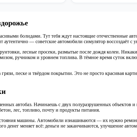
здорожье
расивыми болидами. Тут тебя ждут настоящие отечественные авт
ит аутентично — советские автомобили симулятор воссоздаёт с 
рунтовки, лесные просеки, размытые после дождя колеи. Никак
ормозом, ручником и уровнем топлива. В тёмное время суток вкл
на грязи, песке и твёрдом покрытии. Это не просто красивая ка
ки
шенных автобаз. Начинаешь с двух полуразрушенных объектов и
бетон, лес, топливо, почту и продукты питания.
остояния машины. Автомобили изнашиваются — их нужно ремонти
го денег меняет всё: деньги не заканчиваются, улучшение автом