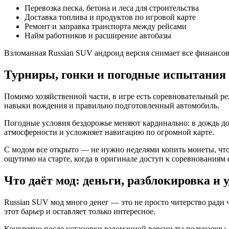
Перевозка песка, бетона и леса для строительства
Доставка топлива и продуктов по игровой карте
Ремонт и заправка транспорта между рейсами
Найм работников и расширение автобазы
Взломанная Russian SUV андроид версия снимает все финансов
Турниры, гонки и погодные испытания
Помимо хозяйственной части, в игре есть соревновательный р
навыки вождения и правильно подготовленный автомобиль.
Погодные условия бездорожье меняют кардинально: в дождь доро
атмосферности и усложняет навигацию по огромной карте.
С модом все открыто — не нужно неделями копить монеты, что
ощутимо на старте, когда в оригинале доступ к соревнованиям
Что даёт мод: деньги, разблокировка и 
Russian SUV мод много денег — это не просто читерство ради 
этот барьер и оставляет только интересное.
Конкретно после установки взломанной версии ты получаешь: