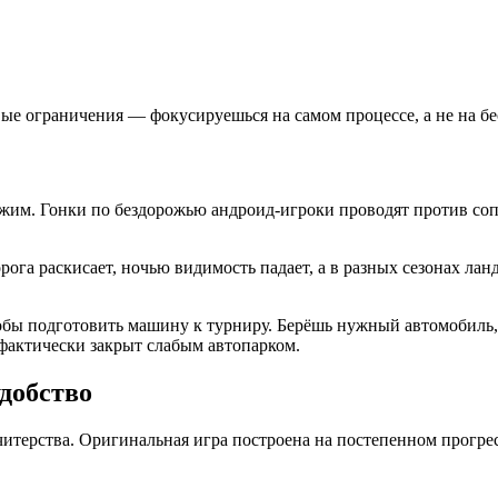
ые ограничения — фокусируешься на самом процессе, а не на б
ежим. Гонки по бездорожью андроид-игроки проводят против соп
га раскисает, ночью видимость падает, а в разных сезонах ланд
бы подготовить машину к турниру. Берёшь нужный автомобиль, 
 фактически закрыт слабым автопарком.
удобство
читерства. Оригинальная игра построена на постепенном прогрес