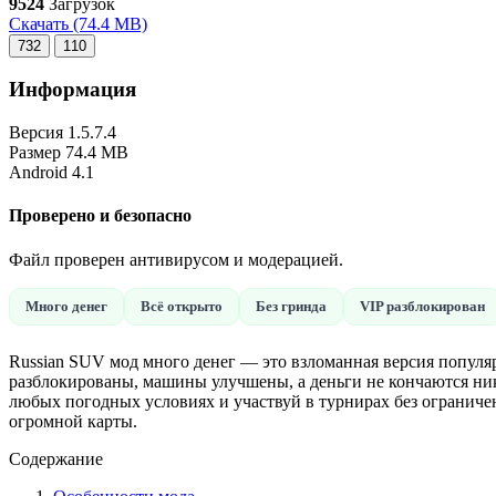
9524
Загрузок
Скачать
(74.4 MB)
732
110
Информация
Версия
1.5.7.4
Размер
74.4 MB
Android
4.1
Проверено и безопасно
Файл проверен антивирусом и модерацией.
Много денег
Всё открыто
Без гринда
VIP разблокирован
Russian SUV мод много денег — это взломанная версия популяр
разблокированы, машины улучшены, а деньги не кончаются ник
любых погодных условиях и участвуй в турнирах без ограниче
огромной карты.
Содержание