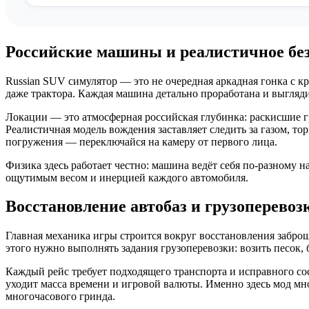
Российские машины и реалистичное бе
Russian SUV симулятор — это не очередная аркадная гонка с к
даже трактора. Каждая машина детально проработана и выгляд
Локации — это атмосферная российская глубинка: раскисшие г
Реалистичная модель вождения заставляет следить за газом, т
погружения — переключайся на камеру от первого лица.
Физика здесь работает честно: машина ведёт себя по-разному 
ощутимым весом и инерцией каждого автомобиля.
Восстановление автобаз и грузоперевоз
Главная механика игры строится вокруг восстановления забро
этого нужно выполнять задания грузоперевозки: возить песок, 
Каждый рейс требует подходящего транспорта и исправного с
уходит масса времени и игровой валюты. Именно здесь мод мно
многочасового гринда.