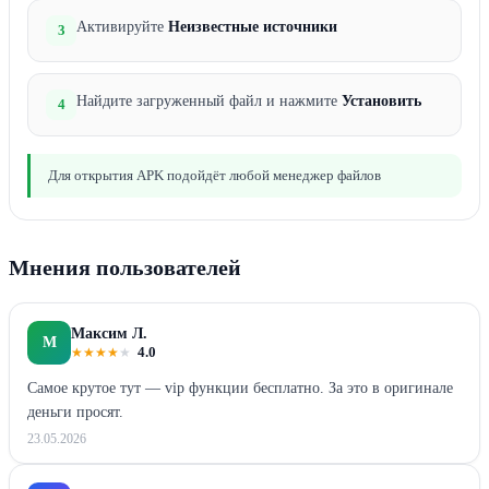
Активируйте
Неизвестные источники
3
Найдите загруженный файл и нажмите
Установить
4
Для открытия APK подойдёт любой менеджер файлов
Мнения пользователей
Максим Л.
М
★
★
★
★
★
4.0
Самое крутое тут — vip функции бесплатно. За это в оригинале
деньги просят.
23.05.2026