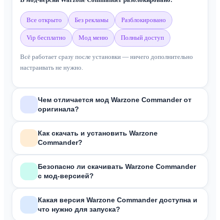
все открыто
без рекламы
разблокировано
vip бесплатно
мод меню
полный доступ
Всё работает сразу после установки — ничего дополнительно
настраивать не нужно.
Чем отличается мод Warzone Commander от
оригинала?
В отличие от оригинальной версии из Google Play, мод
Warzone
Как скачать и установить Warzone
Commander?
Commander
включает:
Все войска и техника разблокирована
Зависит от формата скачанного файла:
Безопасно ли скачивать Warzone Commander
Без рекламы
с мод-версией?
Без платежей
APK
— скачай, разреши установку из неизвестных источников в
Все файлы на сайте проходят антивирусную проверку перед
Полная кастомизация оружия
настройках, открой файл и нажми «Установить».
Какая версия Warzone Commander доступна и
публикацией. Мы не размещаем файлы из непроверенных
При этом основной функционал игры сохранён полностью.
что нужно для запуска?
XAPK
— понадобится
XAPK Installer
из Google Play. Открой
источников. Подробнее — на странице
Отказ от