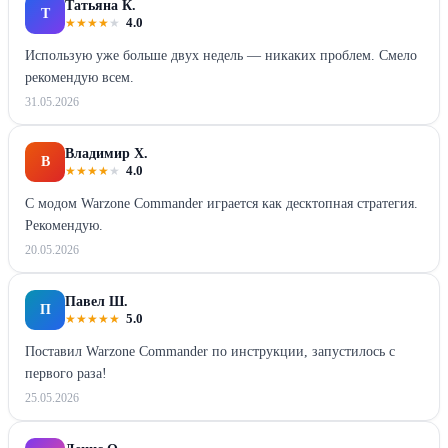
Татьяна К.
Т
★
★
★
★
★
4.0
Использую уже больше двух недель — никаких проблем. Смело
рекомендую всем.
31.05.2026
Владимир Х.
В
★
★
★
★
★
4.0
С модом Warzone Commander играется как десктопная стратегия.
Рекомендую.
20.05.2026
Павел Ш.
П
★
★
★
★
★
5.0
Поставил Warzone Commander по инструкции, запустилось с
первого раза!
25.05.2026