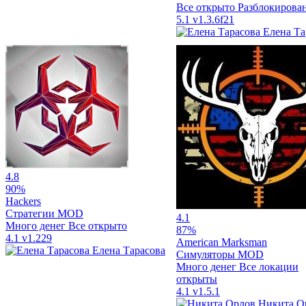
Все открыто
Разблокирова
5.1
v1.3.6f21
Елена Та
4.8
90%
Hackers
Стратегии
MOD
4.1
Много денег
Все открыто
87%
4.1
v1.229
American Marksman
Елена Тарасова
Симуляторы
MOD
Много денег
Все локации
открыты
4.1
v1.5.1
Никита О