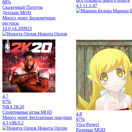
Все открыто
Много опыта
88%
4.1
v1.1.47
Сказочный Патруль
Марина Б
Детские
MOD
Много денег
Бесконечные
ресурсы
10.0
v4.200923
Никита Орлов
4.7
87%
NBA 2K20
Спортивные игры
MOD
4.8
Много денег
Бесплатные покупки
87%
4.3
v98.0.2
Viva Project
Никита Орлов
Ролевые
MOD