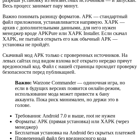
разреши установку из неизвестных источников — и запускай.
Весь процесс занимает пару минут.
Важно понимать разницу форматов. APK — стандартный
файл приложения, устанавливается напрямую. XAPK —
архив с дополнительными данными, для него нужен
менеджер вроде APKPure или XAPK Installer. Если скачал
XAPK, не пытайся открыть его как обычный APK —
установка не пройдёт.
Скачивай мод APK только с проверенных источников. На
левых сайтах под видом взлома всё открыто нередко прячут
вредоносный код. Файл с нашей страницы проходит проверку
безопасности перед публикацией.
Важно:
Warzone Commander — одиночная игра, но
если в будущих версиях появится онлайн-режим,
использование мода может привести к бану
аккаунта. Пока риск минимален, но держи это в
голове.
Требования: Android 7.0 и выше, root не нужен
Форматы: APK (прямая установка) или XAPK (через
менеджер)
Бесплатная установка на Android без скрытых платежей
Проверенный файл без вредоносного кода