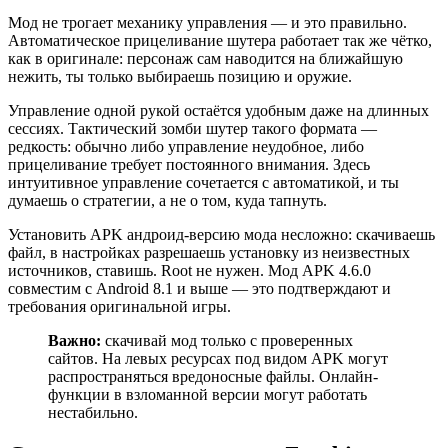
Мод не трогает механику управления — и это правильно.
Автоматическое прицеливание шутера работает так же чётко,
как в оригинале: персонаж сам наводится на ближайшую
нежить, ты только выбираешь позицию и оружие.
Управление одной рукой остаётся удобным даже на длинных
сессиях. Тактический зомби шутер такого формата —
редкость: обычно либо управление неудобное, либо
прицеливание требует постоянного внимания. Здесь
интуитивное управление сочетается с автоматикой, и ты
думаешь о стратегии, а не о том, куда тапнуть.
Установить APK андроид-версию мода несложно: скачиваешь
файл, в настройках разрешаешь установку из неизвестных
источников, ставишь. Root не нужен. Мод APK 4.6.0
совместим с Android 8.1 и выше — это подтверждают и
требования оригинальной игры.
Важно:
скачивай мод только с проверенных
сайтов. На левых ресурсах под видом APK могут
распространяться вредоносные файлы. Онлайн-
функции в взломанной версии могут работать
нестабильно.