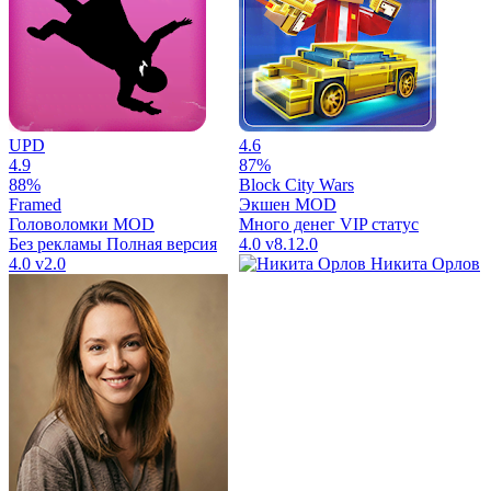
UPD
4.6
4.9
87%
88%
Block City Wars
Framed
Экшен
MOD
Головоломки
MOD
Много денег
VIP статус
Без рекламы
Полная версия
4.0
v8.12.0
4.0
v2.0
Никита Орлов