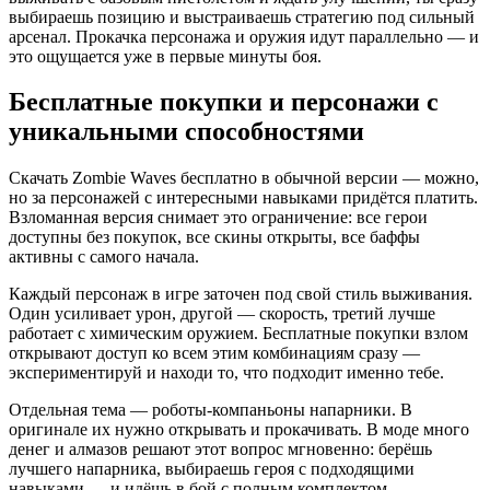
выбираешь позицию и выстраиваешь стратегию под сильный
арсенал. Прокачка персонажа и оружия идут параллельно — и
это ощущается уже в первые минуты боя.
Бесплатные покупки и персонажи с
уникальными способностями
Скачать Zombie Waves бесплатно в обычной версии — можно,
но за персонажей с интересными навыками придётся платить.
Взломанная версия снимает это ограничение: все герои
доступны без покупок, все скины открыты, все баффы
активны с самого начала.
Каждый персонаж в игре заточен под свой стиль выживания.
Один усиливает урон, другой — скорость, третий лучше
работает с химическим оружием. Бесплатные покупки взлом
открывают доступ ко всем этим комбинациям сразу —
экспериментируй и находи то, что подходит именно тебе.
Отдельная тема — роботы-компаньоны напарники. В
оригинале их нужно открывать и прокачивать. В моде много
денег и алмазов решают этот вопрос мгновенно: берёшь
лучшего напарника, выбираешь героя с подходящими
навыками — и идёшь в бой с полным комплектом.