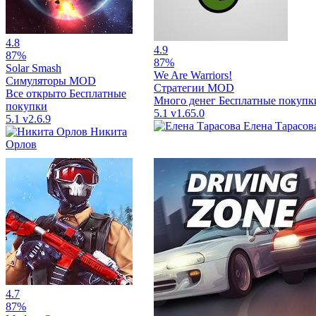
4.8
4.9
87%
87%
Solar Smash
We Are Warriors!
Симуляторы
MOD
Стратегии
MOD
Все открыто
Бесплатные
Много денег
Бесплатные покупк
покупки
5.1
v1.65.0
5.1
v2.6.9
Елена Тарасов
Никита
Орлов
4.7
87%