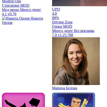
Modern Ops
Стрелялки
MOD
UPD
Мод меню
Много денег
4.8
4.1
v9.79
88%
Никита
Driving Zone
Орлов
Гонки
MOD
Много денег
Без рекламы
7.0
v1.25.788
Марина Белова