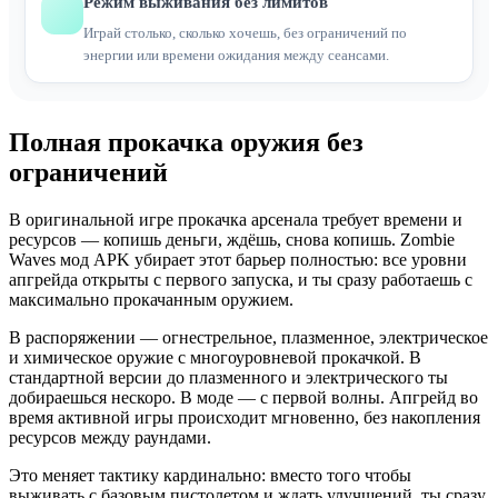
Режим выживания без лимитов
Играй столько, сколько хочешь, без ограничений по
энергии или времени ожидания между сеансами.
Полная прокачка оружия без
ограничений
В оригинальной игре прокачка арсенала требует времени и
ресурсов — копишь деньги, ждёшь, снова копишь. Zombie
Waves мод APK убирает этот барьер полностью: все уровни
апгрейда открыты с первого запуска, и ты сразу работаешь с
максимально прокачанным оружием.
В распоряжении — огнестрельное, плазменное, электрическое
и химическое оружие с многоуровневой прокачкой. В
стандартной версии до плазменного и электрического ты
добираешься нескоро. В моде — с первой волны. Апгрейд во
время активной игры происходит мгновенно, без накопления
ресурсов между раундами.
Это меняет тактику кардинально: вместо того чтобы
выживать с базовым пистолетом и ждать улучшений, ты сразу