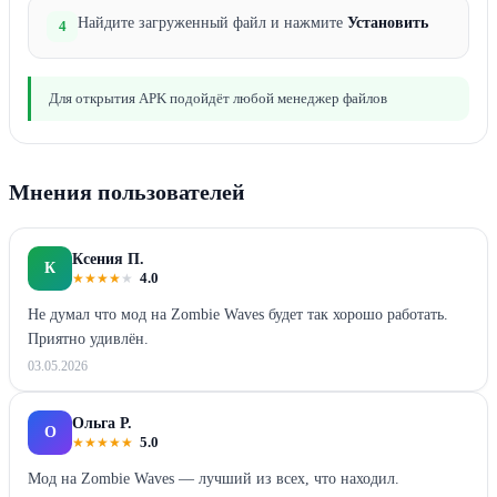
Найдите загруженный файл и нажмите
Установить
4
Для открытия APK подойдёт любой менеджер файлов
Мнения пользователей
Ксения П.
К
★
★
★
★
★
4.0
Не думал что мод на Zombie Waves будет так хорошо работать.
Приятно удивлён.
03.05.2026
Ольга Р.
О
★
★
★
★
★
5.0
Мод на Zombie Waves — лучший из всех, что находил.